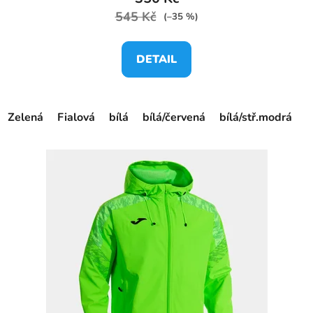
545 Kč
(–35 %)
DETAIL
Zelená
Fialová
bílá
bílá/červená
bílá/stř.modrá
č