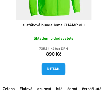
šusťáková bunda Joma CHAMP VIII
Skladem u dodavatele
735,54 Kč bez DPH
890 Kč
DETAIL
Zelená
Fialová
azurová
bílá
černá
černá/žlutá