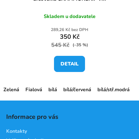
Skladem u dodavatele
289,26 Kč bez DPH
350 Kč
545 Kč
(–35 %)
DETAIL
Zelená
Fialová
bílá
bílá/červená
bílá/stř.modrá
č
Z
á
Informace pro vás
p
a
Kontakty
t