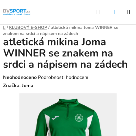
Přejít
Hledat
NÁKUP
na
KOŠÍK
obsah
Domů
/
KLUBOVÝ E-SHOP
/
atletická mikina Joma WINNER se
znakem na srdci a nápisem na zádech
atletická mikina Joma
WINNER se znakem na
srdci a nápisem na zádech
Průměrné
Neohodnoceno
Podrobnosti hodnocení
hodnocení
Značka:
Joma
produktu
je
0,0
z
5
hvězdiček.