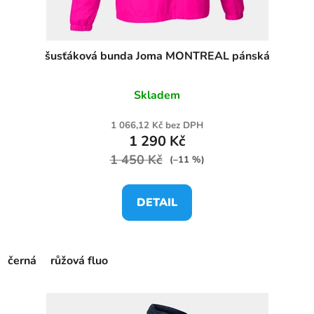
šusťáková bunda Joma MONTREAL pánská
Skladem
1 066,12 Kč bez DPH
1 290 Kč
1 450 Kč
(–11 %)
DETAIL
černá
růžová fluo