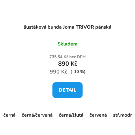
šusťáková bunda Joma TRIVOR pánská
Skladem
735,54 Kč bez DPH
890 Kč
990 Kč
(–10 %)
DETAIL
černá
černá/červená
černá/žlutá
červená
stř.modrá