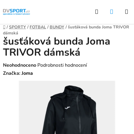
Přejít
Hledat
NÁKUP
na
KOŠÍK
obsah
Domů
/
SPORTY
/
FOTBAL
/
BUNDY
/
šusťáková bunda Joma TRIVOR
dámská
šusťáková bunda Joma
TRIVOR dámská
Průměrné
Neohodnoceno
Podrobnosti hodnocení
hodnocení
Značka:
Joma
produktu
je
0,0
z
5
hvězdiček.