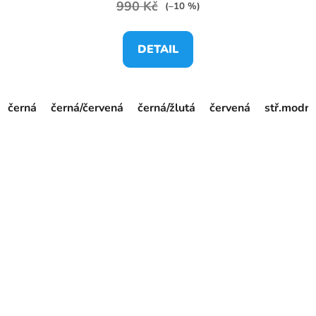
990 Kč
(–10 %)
DETAIL
černá
černá/červená
černá/žlutá
červená
stř.modrá