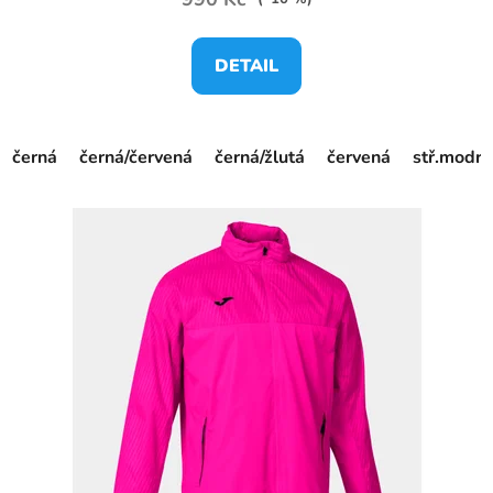
DETAIL
černá
černá/červená
černá/žlutá
červená
stř.modrá