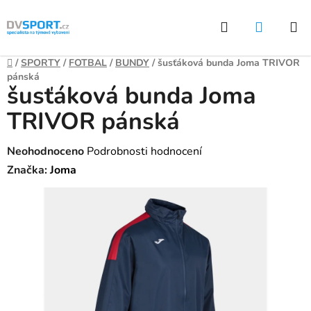
Přejít
Hledat
NÁKUP
na
KOŠÍK
obsah
Domů
/
SPORTY
/
FOTBAL
/
BUNDY
/
šusťáková bunda Joma TRIVOR
pánská
šusťáková bunda Joma
TRIVOR pánská
Průměrné
Neohodnoceno
Podrobnosti hodnocení
hodnocení
Značka:
Joma
produktu
je
0,0
z
5
hvězdiček.