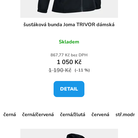
šusťáková bunda Joma TRIVOR dámská
Skladem
867,77 Kč bez DPH
1 050 Kč
1 190 Kč
(–11 %)
DETAIL
černá
černá/červená
černá/žlutá
červená
stř.modrá