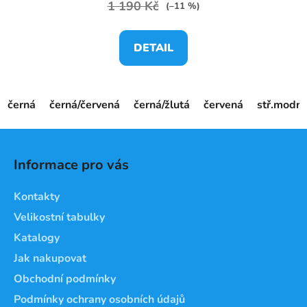
1 190 Kč
(–11 %)
DETAIL
černá
černá/červená
černá/žlutá
červená
stř.modrá
Z
á
Informace pro vás
p
a
Kontakty
t
Velikostní tabulky
í
Katalogy
Jak nakupovat
Obchodní podmínky
Podmínky ochrany osobních údajů