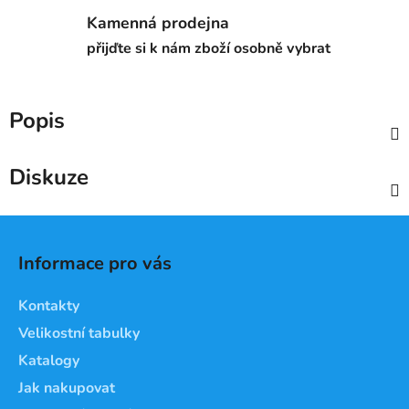
Kamenná prodejna
přijďte si k nám zboží osobně vybrat
Popis
Diskuze
Z
á
Informace pro vás
p
a
Kontakty
t
Velikostní tabulky
í
Katalogy
Jak nakupovat