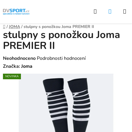
Přejít
Hledat
NÁKUP
na
KOŠÍK
obsah
Domů
/
JOMA
/
stulpny s ponožkou Joma PREMIER II
stulpny s ponožkou Joma
PREMIER II
Průměrné
Neohodnoceno
Podrobnosti hodnocení
hodnocení
Značka:
Joma
produktu
NOVINKA
je
0,0
z
5
hvězdiček.