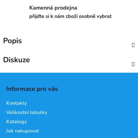
Kamenná prodejna
přijďte si k nám zboží osobně vybrat
Popis
Diskuze
Z
á
Informace pro vás
p
a
Kontakty
t
Velikostní tabulky
í
Katalogy
Jak nakupovat