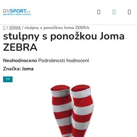
Přejít
Hledat
NÁKUP
na
KOŠÍK
obsah
Domů
/
JOMA
/
stulpny s ponožkou Joma ZEBRA
stulpny s ponožkou Joma
ZEBRA
Průměrné
Neohodnoceno
Podrobnosti hodnocení
hodnocení
Značka:
Joma
produktu
TIP
je
0,0
z
5
hvězdiček.