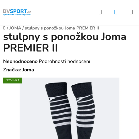
Přejít
Hledat
NÁKUP
na
KOŠÍK
obsah
Domů
/
JOMA
/
stulpny s ponožkou Joma PREMIER II
stulpny s ponožkou Joma
PREMIER II
Průměrné
Neohodnoceno
Podrobnosti hodnocení
hodnocení
Značka:
Joma
produktu
NOVINKA
je
0,0
z
5
hvězdiček.