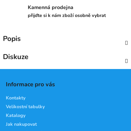
Kamenná prodejna
přijďte si k nám zboží osobně vybrat
Popis
Diskuze
Z
á
Informace pro vás
p
a
Kontakty
t
Velikostní tabulky
í
Katalogy
Jak nakupovat