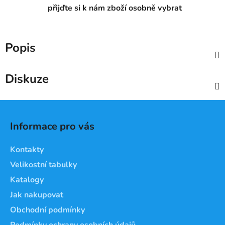
přijďte si k nám zboží osobně vybrat
Popis
Diskuze
Z
á
Informace pro vás
p
a
Kontakty
t
Velikostní tabulky
í
Katalogy
Jak nakupovat
Obchodní podmínky
Podmínky ochrany osobních údajů