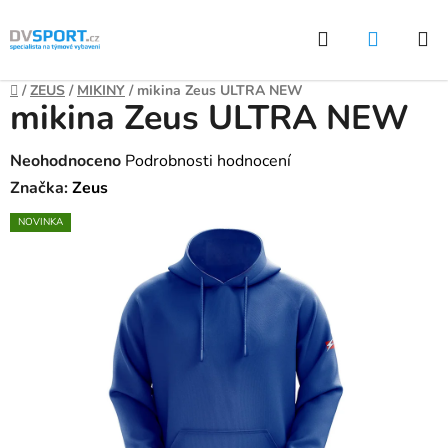
Přejít
Hledat
NÁKUP
na
KOŠÍK
obsah
Domů
/
ZEUS
/
MIKINY
/
mikina Zeus ULTRA NEW
mikina Zeus ULTRA NEW
Průměrné
Neohodnoceno
Podrobnosti hodnocení
hodnocení
Značka:
Zeus
produktu
NOVINKA
je
0,0
z
5
hvězdiček.