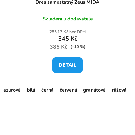
Dres samostatný Zeus MIDA
Skladem u dodavatele
285,12 Kč bez DPH
345 Kč
385 Kč
(–10 %)
DETAIL
azurová
bílá
černá
červená
granátová
růžová
s