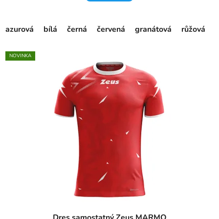
azurová
bílá
černá
červená
granátová
růžová
s
NOVINKA
Dres samostatný Zeus MARMO