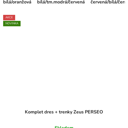
bílá/oranžová
bílá/tm.modrá/červená
červená/bílá/čern
AKCE
NOVINKA
Komplet dres + trenky Zeus PERSEO
Skladem