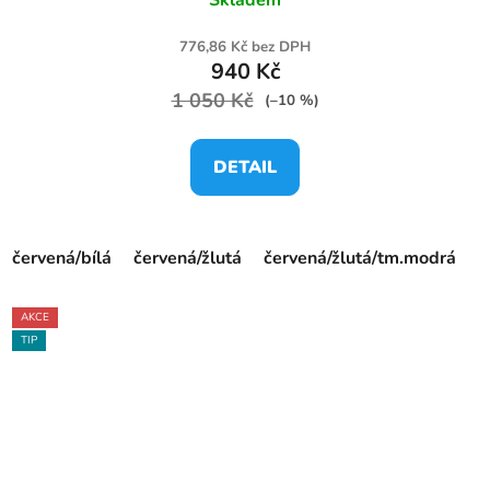
776,86 Kč bez DPH
940 Kč
1 050 Kč
(–10 %)
DETAIL
červená/bílá
červená/žlutá
červená/žlutá/tm.modrá
f
AKCE
TIP