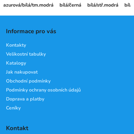
azurová/bílá/tm.modrá
bílá/černá
bílá/stř.modrá
bíl
Z
á
Informace pro vás
p
a
Kontakty
t
Velikostní tabulky
í
Katalogy
Jak nakupovat
Obchodní podmínky
Podmínky ochrany osobních údajů
Doprava a platby
Ceníky
Kontakt