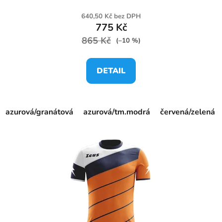
640,50 Kč bez DPH
775 Kč
865 Kč
(–10 %)
DETAIL
azurová/granátová
azurová/tm.modrá
červená/zelená