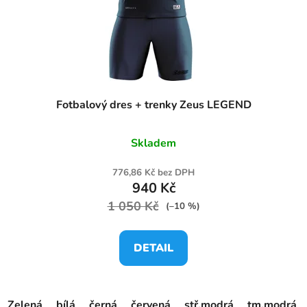
Fotbalový dres + trenky Zeus LEGEND
Skladem
776,86 Kč bez DPH
940 Kč
1 050 Kč
(–10 %)
DETAIL
Zelená
bílá
černá
červená
stř.modrá
tm.modrá