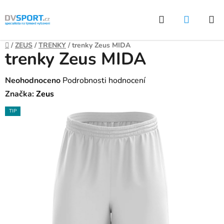
Přejít
Hledat
NÁKUP
na
KOŠÍK
obsah
Domů
/
ZEUS
/
TRENKY
/
trenky Zeus MIDA
trenky Zeus MIDA
Průměrné
Neohodnoceno
Podrobnosti hodnocení
hodnocení
Značka:
Zeus
produktu
TIP
je
0,0
z
5
hvězdiček.