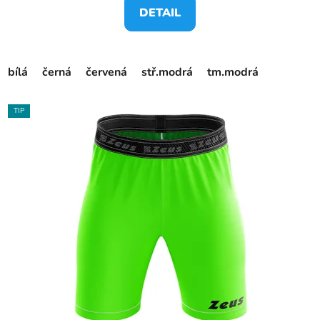
DETAIL
bílá
černá
červená
stř.modrá
tm.modrá
TIP