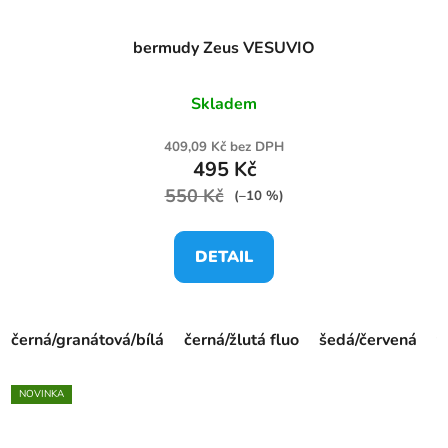
bermudy Zeus VESUVIO
Skladem
409,09 Kč bez DPH
495 Kč
550 Kč
(–10 %)
DETAIL
černá/granátová/bílá
černá/žlutá fluo
šedá/červená
t
NOVINKA