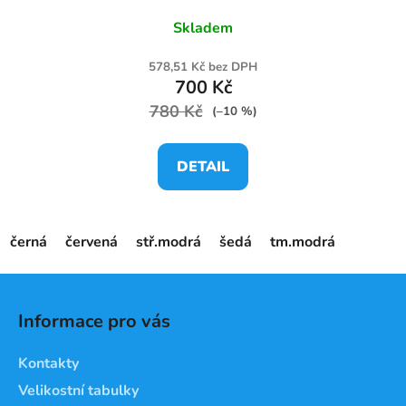
Skladem
578,51 Kč bez DPH
700 Kč
780 Kč
(–10 %)
DETAIL
černá
červená
stř.modrá
šedá
tm.modrá
Z
á
Informace pro vás
p
a
Kontakty
t
Velikostní tabulky
í