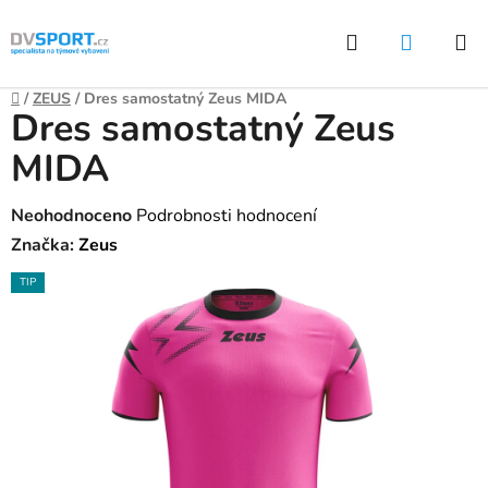
Přejít
Hledat
NÁKUP
na
KOŠÍK
obsah
Domů
/
ZEUS
/
Dres samostatný Zeus MIDA
Dres samostatný Zeus
MIDA
Průměrné
Neohodnoceno
Podrobnosti hodnocení
hodnocení
Značka:
Zeus
produktu
TIP
je
0,0
z
5
hvězdiček.