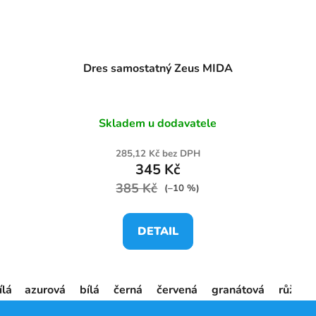
Dres samostatný Zeus MIDA
Skladem u dodavatele
285,12 Kč bez DPH
345 Kč
385 Kč
(–10 %)
DETAIL
ílá
azurová
žlutá
bílá
černá
červená
granátová
růžová