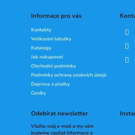
Z
á
Informace pro vás
Kont
p
a
Kontakty
t
Velikostní tabulky
í
Katalogy
Jak nakupovat
Obchodní podmínky
Podmínky ochrany osobních údajů
Doprava a platby
Ceníky
Odebírat newsletter
Inst
Vložte svůj e-mail a my vám
budeme zasílat informace o