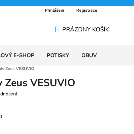
Přihlášení
Registrace
 osobních údajů
Doprava a platby
Ceníky
PRÁZDNÝ KOŠÍK
NÁKUPNÍ
KOŠÍK
BOVÝ E-SHOP
POTISKY
OBUV
VÝPRODE
dy Zeus VESUVIO
y Zeus VESUVIO
odnocení
O