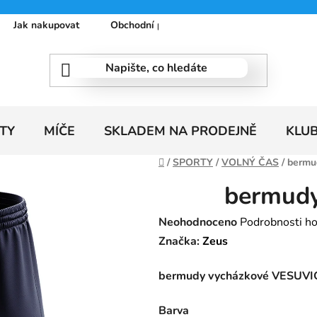
Jak nakupovat
Obchodní podmínky
Podmínky ochrany
TY
MÍČE
SKLADEM NA PRODEJNĚ
KLU
Domů
/
SPORTY
/
VOLNÝ ČAS
/
bermu
bermud
Průměrné
Neohodnoceno
Podrobnosti h
hodnocení
Značka:
Zeus
produktu
bermudy vycházkové VESUVI
je
0,0
Barva