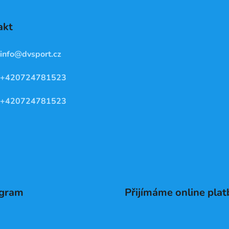
akt
info
@
dvsport.cz
+420724781523
+420724781523
agram
Přijímáme online plat