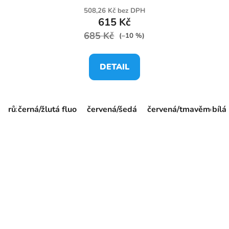
508,26 Kč bez DPH
615 Kč
685 Kč
(–10 %)
DETAIL
růžová
černá/žlutá fluo
stř.modrá
červená/šedá
tm.modrá
žlutá
červená/tmavěmodrá
žlutá fluo
bílá