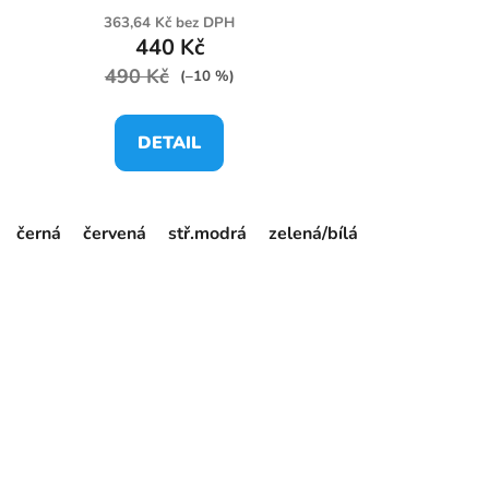
363,64 Kč bez DPH
440 Kč
490 Kč
(–10 %)
DETAIL
černá
granátová/černá
červená
stř.modrá
stř.modrá/tm.modrá
zelená/bílá
tm.modrá/žlutá
žlutá