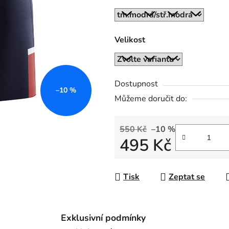
z
5
hvězdiček.
Velikost
Dostupnost
–10 %
Můžeme doručit do:
550 Kč
–10 %
495 Kč
Měrná cena:
Tisk
Zeptat se
Exklusivní podmínky