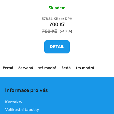
Skladem
578,51 Kč bez DPH
700 Kč
780 Kč
(–10 %)
DETAIL
černá
červená
stř.modrá
šedá
tm.modrá
Z
á
Informace pro vás
p
a
Kontakty
t
Velikostní tabulky
í