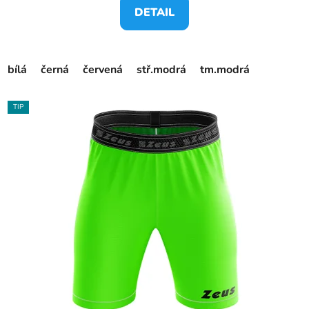
DETAIL
bílá
černá
červená
stř.modrá
tm.modrá
TIP