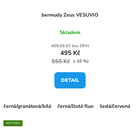
bermudy Zeus VESUVIO
Skladem
409,09 Kč bez DPH
495 Kč
550 Kč
(–10 %)
DETAIL
černá/granátová/bílá
černá/žlutá fluo
šedá/červená
t
NOVINKA