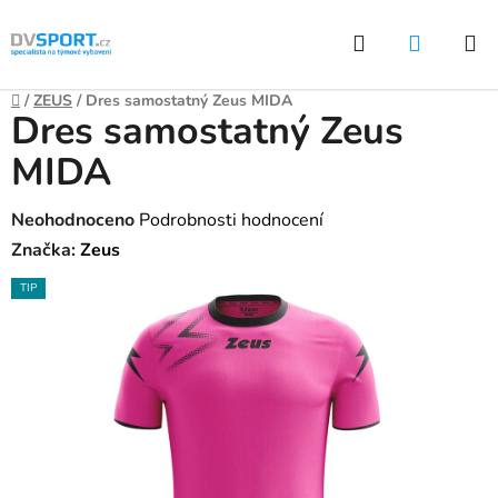
Přejít
Hledat
NÁKUP
na
KOŠÍK
obsah
Domů
/
ZEUS
/
Dres samostatný Zeus MIDA
Dres samostatný Zeus
MIDA
Průměrné
Neohodnoceno
Podrobnosti hodnocení
hodnocení
Značka:
Zeus
produktu
TIP
je
0,0
z
5
hvězdiček.