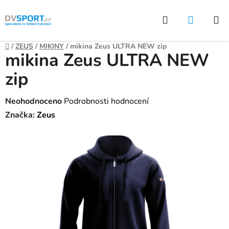
Přejít
Hledat
NÁKUP
na
KOŠÍK
obsah
Domů
/
ZEUS
/
MIKINY
/
mikina Zeus ULTRA NEW zip
mikina Zeus ULTRA NEW
zip
Průměrné
Neohodnoceno
Podrobnosti hodnocení
hodnocení
Značka:
Zeus
produktu
je
0,0
z
5
hvězdiček.