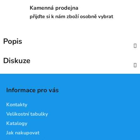
Kamenná prodejna
přijďte si k nám zboží osobně vybrat
Popis
Diskuze
Z
á
Informace pro vás
p
a
Kontakty
t
Velikostní tabulky
í
Katalogy
Jak nakupovat