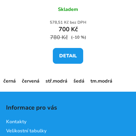
Skladem
578,51 Kč bez DPH
700 Kč
780 Kč
(–10 %)
DETAIL
černá
červená
stř.modrá
šedá
tm.modrá
Z
á
Informace pro vás
p
a
Kontakty
t
Velikostní tabulky
í