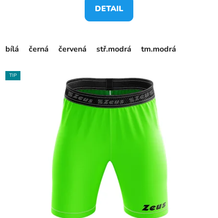
DETAIL
bílá
černá
červená
stř.modrá
tm.modrá
TIP