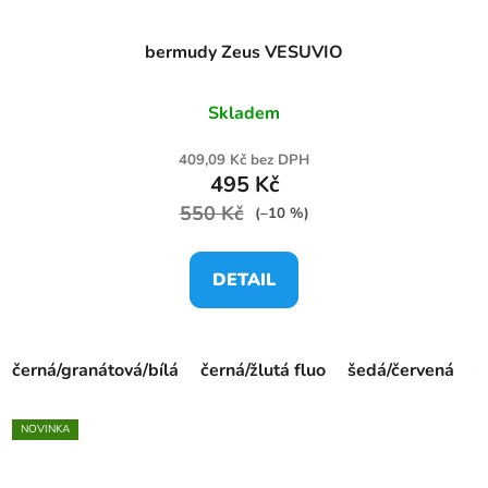
bermudy Zeus VESUVIO
Skladem
409,09 Kč bez DPH
495 Kč
550 Kč
(–10 %)
DETAIL
černá/granátová/bílá
černá/žlutá fluo
šedá/červená
t
NOVINKA