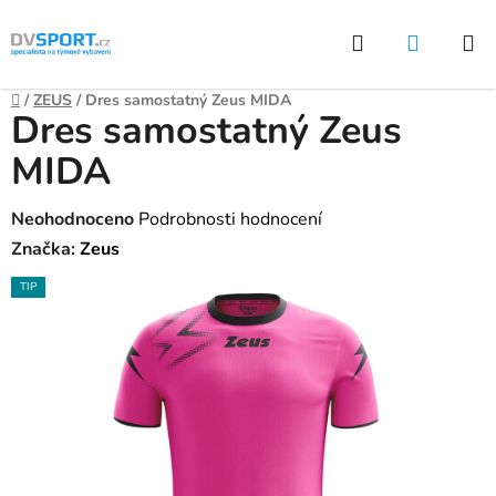
Přejít
Hledat
NÁKUP
na
KOŠÍK
obsah
Domů
/
ZEUS
/
Dres samostatný Zeus MIDA
Dres samostatný Zeus
MIDA
Průměrné
Neohodnoceno
Podrobnosti hodnocení
hodnocení
Značka:
Zeus
produktu
TIP
je
0,0
z
5
hvězdiček.