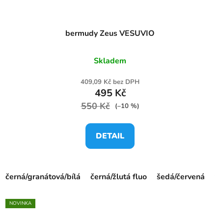
bermudy Zeus VESUVIO
Skladem
409,09 Kč bez DPH
495 Kč
550 Kč
(–10 %)
DETAIL
černá/granátová/bílá
černá/žlutá fluo
šedá/červená
t
NOVINKA