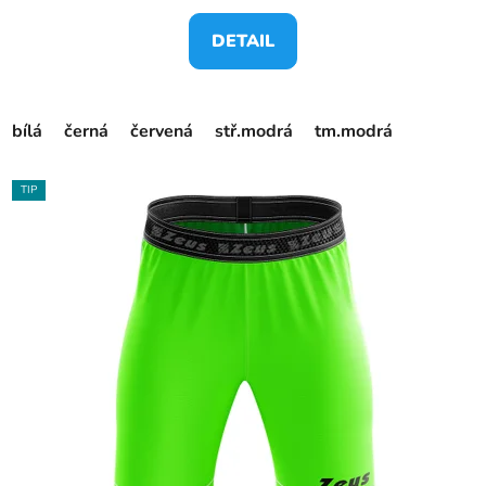
DETAIL
bílá
černá
červená
stř.modrá
tm.modrá
TIP