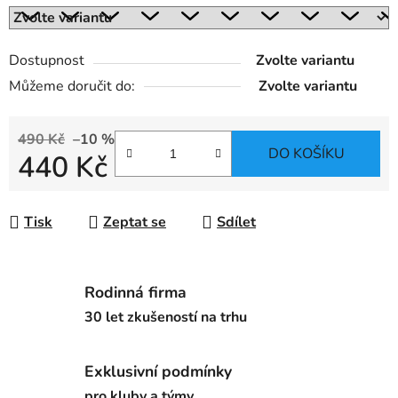
Dostupnost
Zvolte variantu
Můžeme doručit do:
Zvolte variantu
490 Kč
–10 %
DO KOŠÍKU
440 Kč
Měrná cena:
Tisk
Zeptat se
Sdílet
Rodinná firma
30 let zkušeností na trhu
Exklusivní podmínky
pro kluby a týmy