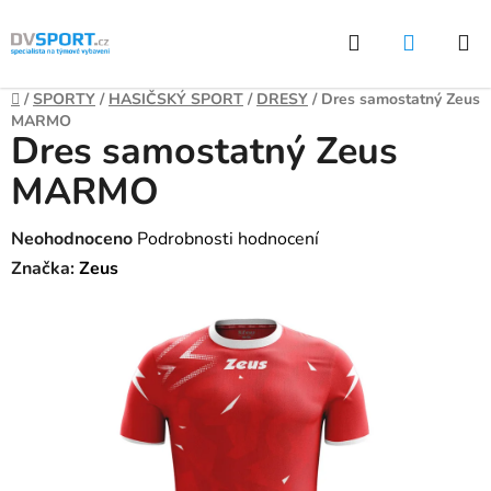
Přejít
Hledat
NÁKUP
na
KOŠÍK
obsah
Domů
/
SPORTY
/
HASIČSKÝ SPORT
/
DRESY
/
Dres samostatný Zeus
MARMO
Dres samostatný Zeus
MARMO
Průměrné
Neohodnoceno
Podrobnosti hodnocení
hodnocení
Značka:
Zeus
produktu
je
0,0
z
5
hvězdiček.