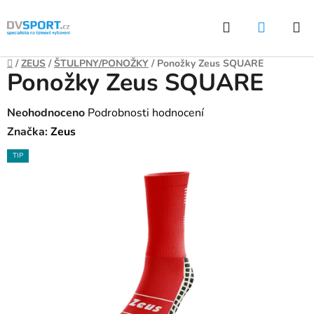
Přejít
Hledat
NÁKUP
na
KOŠÍK
obsah
Domů
/
ZEUS
/
ŠTULPNY/PONOŽKY
/
Ponožky Zeus SQUARE
Ponožky Zeus SQUARE
Průměrné
Neohodnoceno
Podrobnosti hodnocení
hodnocení
Značka:
Zeus
produktu
TIP
je
0,0
z
5
hvězdiček.