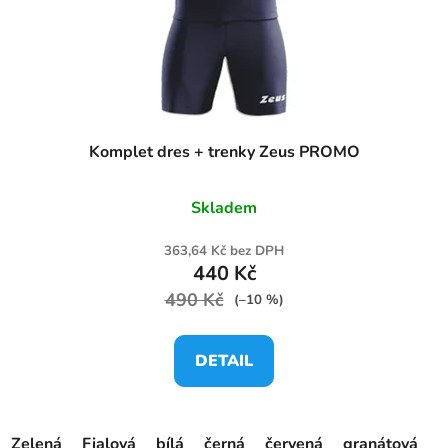
Komplet dres + trenky Zeus PROMO
Skladem
363,64 Kč bez DPH
440 Kč
490 Kč
(–10 %)
DETAIL
Zelená
Fialová
bílá
černá
červená
granátová
o