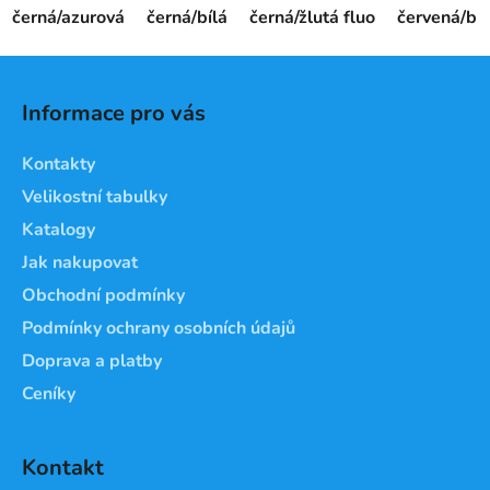
černá/azurová
černá/bílá
černá/žlutá fluo
červená/bíl
Z
á
Informace pro vás
p
a
Kontakty
t
Velikostní tabulky
í
Katalogy
Jak nakupovat
Obchodní podmínky
Podmínky ochrany osobních údajů
Doprava a platby
Ceníky
Kontakt