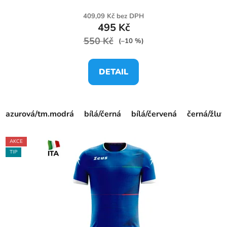
409,09 Kč bez DPH
495 Kč
550 Kč
(–10 %)
DETAIL
azurová/tm.modrá
bílá/černá
bílá/červená
černá/žlut
AKCE
TIP