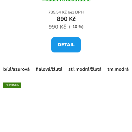
735,54 Kč bez DPH
890 Kč
990 Kč
(–10 %)
DETAIL
bílá/azurová
fialová/žlutá
stř.modrá/žlutá
tm.modrá/ž
NOVINKA