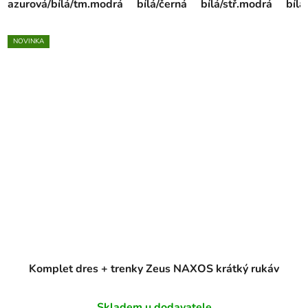
azurová/bílá/tm.modrá
bílá/černá
bílá/stř.modrá
bíl
NOVINKA
Komplet dres + trenky Zeus NAXOS krátký rukáv
Skladem u dodavatele