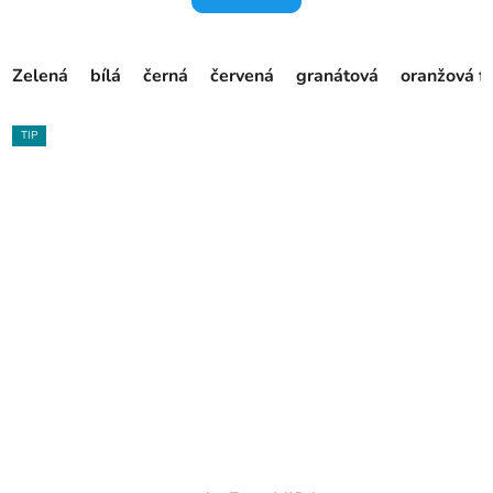
Zelená
bílá
černá
červená
granátová
oranžová f
TIP