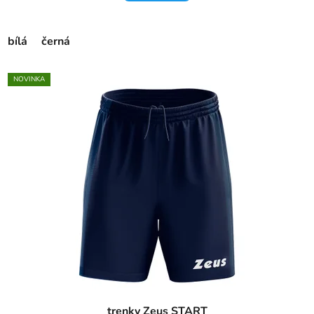
bílá
černá
NOVINKA
trenky Zeus START