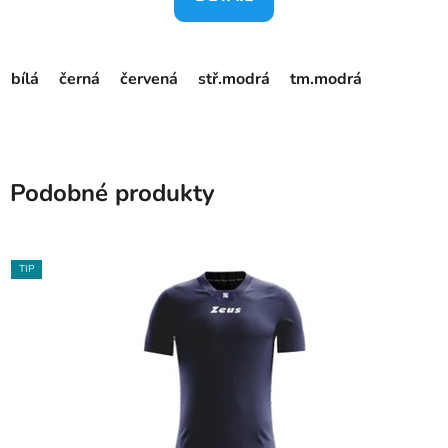
bílá
černá
červená
stř.modrá
tm.modrá
Podobné produkty
TIP