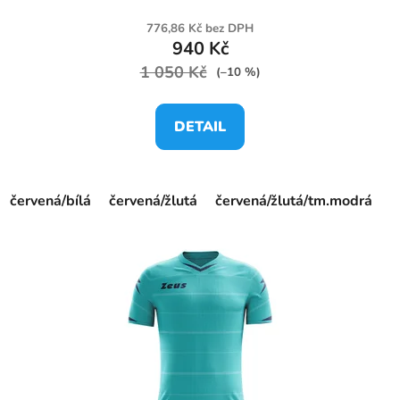
776,86 Kč bez DPH
940 Kč
1 050 Kč
(–10 %)
DETAIL
červená/bílá
červená/žlutá
červená/žlutá/tm.modrá
f