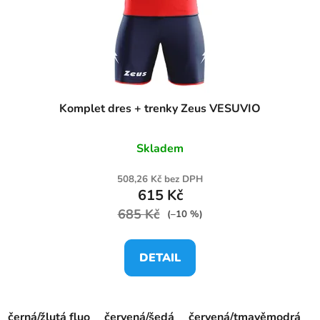
Komplet dres + trenky Zeus VESUVIO
Skladem
508,26 Kč bez DPH
615 Kč
685 Kč
(–10 %)
DETAIL
černá/žlutá fluo
červená/šedá
červená/tmavěmodrá