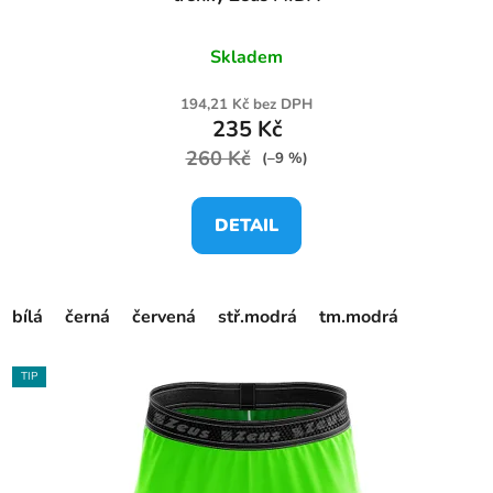
Skladem
194,21 Kč bez DPH
235 Kč
260 Kč
(–9 %)
DETAIL
bílá
černá
červená
stř.modrá
tm.modrá
TIP