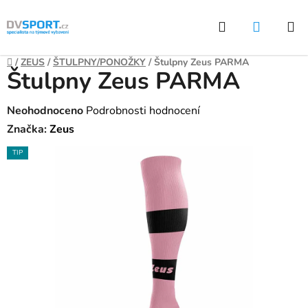
Přejít
Hledat
NÁKUP
na
KOŠÍK
obsah
Domů
/
ZEUS
/
ŠTULPNY/PONOŽKY
/
Štulpny Zeus PARMA
Štulpny Zeus PARMA
Průměrné
Neohodnoceno
Podrobnosti hodnocení
hodnocení
Značka:
Zeus
produktu
TIP
je
0,0
z
5
hvězdiček.