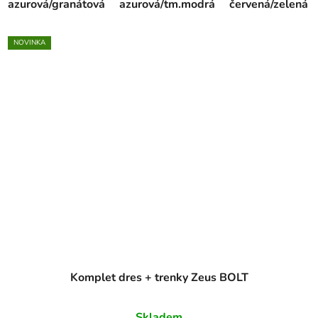
azurová/granátová
azurová/tm.modrá
červená/zelená
NOVINKA
Komplet dres + trenky Zeus BOLT
Skladem