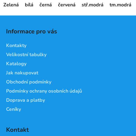
Zelená
bílá
černá
červená
stř.modrá
tm.modrá
Z
á
Informace pro vás
p
a
Kontakty
t
Velikostní tabulky
í
Katalogy
Jak nakupovat
Obchodní podmínky
Podmínky ochrany osobních údajů
Doprava a platby
Ceníky
Kontakt