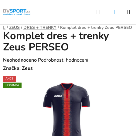
Přejít
Hledat
NÁKUP
na
KOŠÍK
obsah
Domů
/
ZEUS
/
DRES + TRENKY
/
Komplet dres + trenky Zeus PERSEO
Komplet dres + trenky
Zeus PERSEO
Průměrné
Neohodnoceno
Podrobnosti hodnocení
hodnocení
Značka:
Zeus
produktu
AKCE
je
NOVINKA
0,0
z
5
hvězdiček.