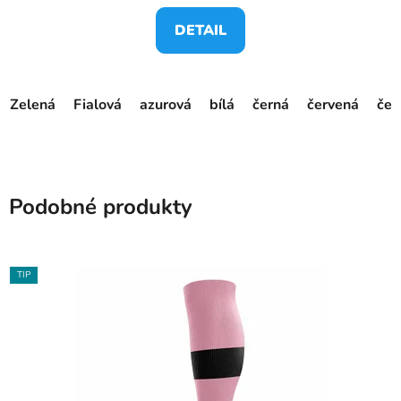
DETAIL
Zelená
Fialová
azurová
bílá
černá
červená
čer
Podobné produkty
TIP