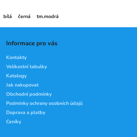
bílá
černá
tm.modrá
Z
á
Informace pro vás
p
a
Kontakty
t
Velikostní tabulky
í
Katalogy
Jak nakupovat
Obchodní podmínky
Podmínky ochrany osobních údajů
Doprava a platby
Ceníky