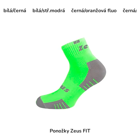
bílá/černá
bílá/stř.modrá
černá/oranžová fluo
černá/ž
Ponožky Zeus FIT