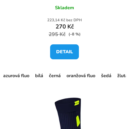
Skladem
223,14 Kč bez DPH
270 Kč
295 Kč
(–8 %)
DETAIL
azurová fluo
bílá
černá
oranžová fluo
šedá
žlutá