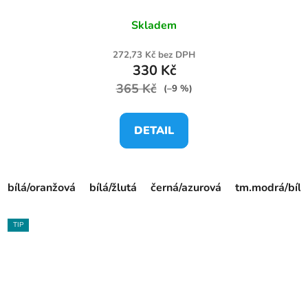
Skladem
272,73 Kč bez DPH
330 Kč
365 Kč
(–9 %)
DETAIL
bílá/oranžová
bílá/žlutá
černá/azurová
tm.modrá/bílá
TIP