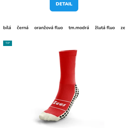
DETAIL
bílá
černá
oranžová fluo
tm.modrá
žlutá fluo
zel
TIP