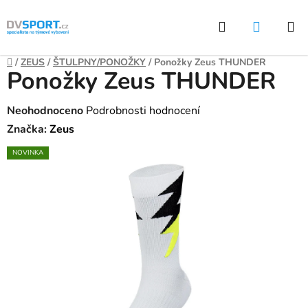
Přejít
Hledat
NÁKUP
na
KOŠÍK
obsah
Domů
/
ZEUS
/
ŠTULPNY/PONOŽKY
/
Ponožky Zeus THUNDER
Ponožky Zeus THUNDER
Průměrné
Neohodnoceno
Podrobnosti hodnocení
hodnocení
Značka:
Zeus
produktu
NOVINKA
je
0,0
z
5
hvězdiček.