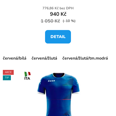
776,86 Kč bez DPH
940 Kč
1 050 Kč
(–10 %)
DETAIL
červená/bílá
červená/žlutá
červená/žlutá/tm.modrá
f
AKCE
TIP