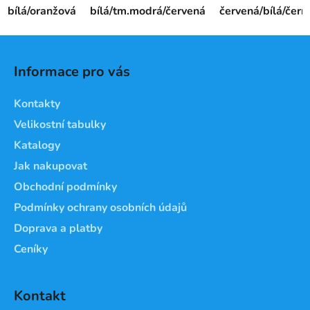
bílá/oranžová
bílá/tm.modrá/červená
červená/bílá/čern
Z
á
Informace pro vás
p
a
Kontakty
t
Velikostní tabulky
í
Katalogy
Jak nakupovat
Obchodní podmínky
Podmínky ochrany osobních údajů
Doprava a platby
Ceníky
Kontakt