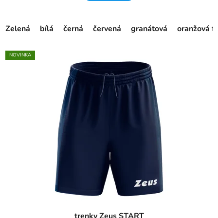
Zelená
bílá
černá
červená
granátová
oranžová f
NOVINKA
trenky Zeus START