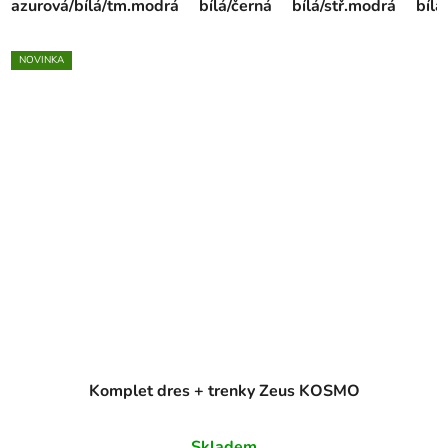
azurová/bílá/tm.modrá
bílá/černá
bílá/stř.modrá
bíl
NOVINKA
Komplet dres + trenky Zeus KOSMO
Skladem