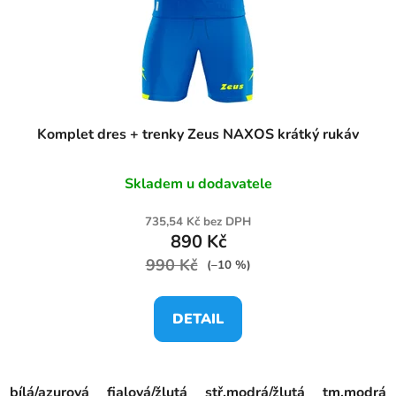
Komplet dres + trenky Zeus NAXOS krátký rukáv
Skladem u dodavatele
735,54 Kč bez DPH
890 Kč
990 Kč
(–10 %)
DETAIL
bílá/azurová
fialová/žlutá
stř.modrá/žlutá
tm.modrá/ž