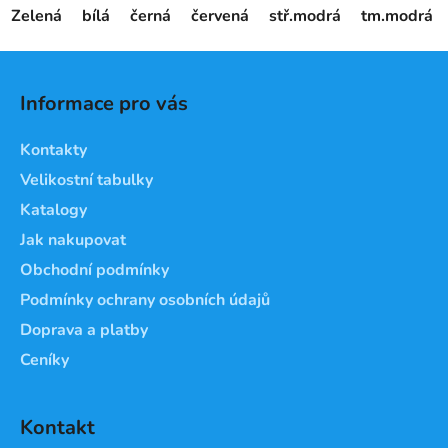
Zelená
bílá
černá
červená
stř.modrá
tm.modrá
Z
á
Informace pro vás
p
a
Kontakty
t
Velikostní tabulky
í
Katalogy
Jak nakupovat
Obchodní podmínky
Podmínky ochrany osobních údajů
Doprava a platby
Ceníky
Kontakt