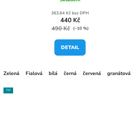
363,64 Kč bez DPH
440 Kč
490 Kč
(–10 %)
DETAIL
Zelená
Fialová
bílá
černá
červená
granátová
o
TIP