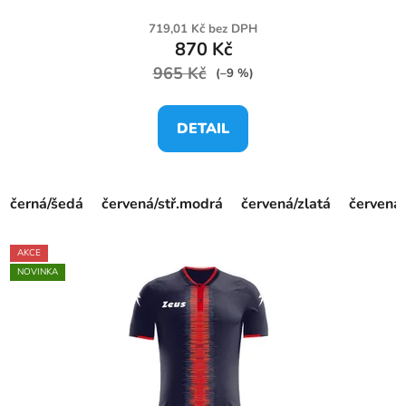
719,01 Kč bez DPH
870 Kč
965 Kč
(–9 %)
DETAIL
černá/šedá
červená/stř.modrá
červená/zlatá
červená/
AKCE
NOVINKA