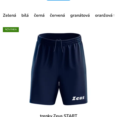
Zelená
bílá
černá
červená
granátová
oranžová f
NOVINKA
trenky Zeus START