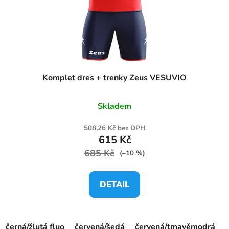
Komplet dres + trenky Zeus VESUVIO
Skladem
508,26 Kč bez DPH
615 Kč
685 Kč
(–10 %)
DETAIL
černá/žlutá fluo
červená/šedá
červená/tmavěmodrá