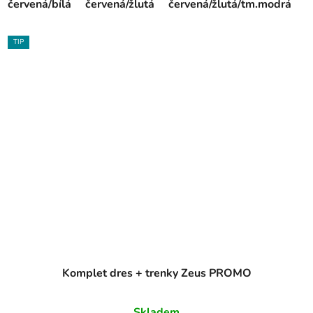
červená/bílá
červená/žlutá
červená/žlutá/tm.modrá
f
TIP
Komplet dres + trenky Zeus PROMO
Skladem