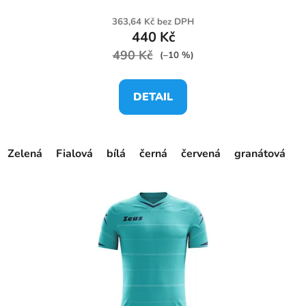
363,64 Kč bez DPH
440 Kč
490 Kč
(–10 %)
DETAIL
Zelená
Fialová
bílá
černá
červená
granátová
o