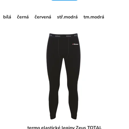
bílá
černá
červená
stř.modrá
tm.modrá
termo elastické leginy Zeus TOTAL