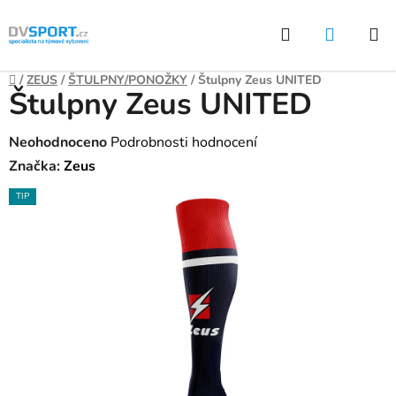
Přejít
Hledat
NÁKUP
na
KOŠÍK
obsah
Domů
/
ZEUS
/
ŠTULPNY/PONOŽKY
/
Štulpny Zeus UNITED
Štulpny Zeus UNITED
Průměrné
Neohodnoceno
Podrobnosti hodnocení
hodnocení
Značka:
Zeus
produktu
TIP
je
0,0
z
5
hvězdiček.