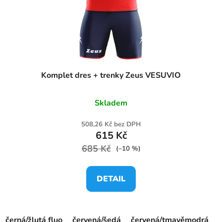
Komplet dres + trenky Zeus VESUVIO
Skladem
508,26 Kč bez DPH
615 Kč
685 Kč
(–10 %)
DETAIL
černá/žlutá fluo
červená/šedá
červená/tmavěmodrá