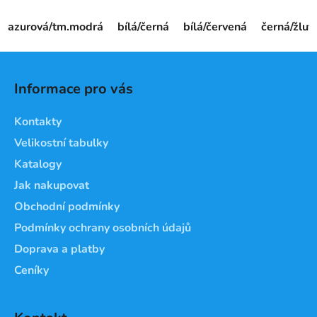
azurová/tm.modrá
bílá/černá
bílá/červená
černá/žlut
Z
á
Informace pro vás
p
a
Kontakty
t
Velikostní tabulky
í
Katalogy
Jak nakupovat
Obchodní podmínky
Podmínky ochrany osobních údajů
Doprava a platby
Ceníky