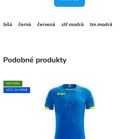
bílá
černá
červená
stř.modrá
tm.modrá
Podobné produkty
NOVINKA
VÍCE ZA MÉNĚ