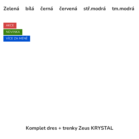
Zelená
bílá
černá
červená
stř.modrá
tm.modrá
AKCE
NOVINKA
VÍCE ZA MÉNĚ
Komplet dres + trenky Zeus KRYSTAL