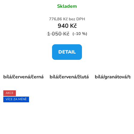
Skladem
776,86 Kč bez DPH
940 Kč
1 050 Kč
(–10 %)
DETAIL
bílá/červená/černá
bílá/červená/žlutá
bílá/granátová/t
AKCE
VÍCE ZA MÉNĚ