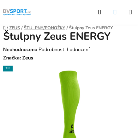
Přejít
Hledat
NÁKUP
na
KOŠÍK
obsah
Domů
/
ZEUS
/
ŠTULPNY/PONOŽKY
/
Štulpny Zeus ENERGY
Štulpny Zeus ENERGY
Průměrné
Neohodnoceno
Podrobnosti hodnocení
hodnocení
Značka:
Zeus
produktu
TIP
je
0,0
z
5
hvězdiček.