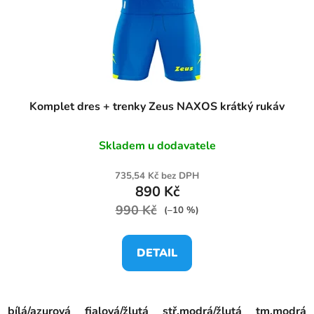
Komplet dres + trenky Zeus NAXOS krátký rukáv
Skladem u dodavatele
735,54 Kč bez DPH
890 Kč
990 Kč
(–10 %)
DETAIL
bílá/azurová
fialová/žlutá
stř.modrá/žlutá
tm.modrá/ž