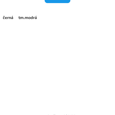
černá
tm.modrá