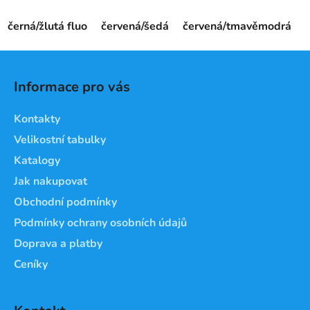
černá/žlutá fluo
červená/šedá
červená/tmavěmodrá
Z
á
Informace pro vás
p
a
Kontakty
t
Velikostní tabulky
í
Katalogy
Jak nakupovat
Obchodní podmínky
Podmínky ochrany osobních údajů
Doprava a platby
Ceníky