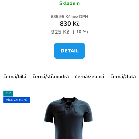
Skladem
685,95 Kč bez DPH
830 Kč
925 Kč
(–10 %)
DETAIL
černá/bílá
černá/stř.modrá
černá/zelená
černá/žlutá
TIP
VÍCE ZA MÉNĚ