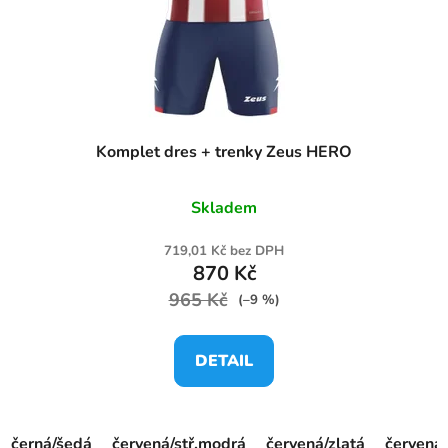
Komplet dres + trenky Zeus HERO
Skladem
719,01 Kč bez DPH
870 Kč
965 Kč
(–9 %)
DETAIL
černá/šedá
červená/stř.modrá
červená/zlatá
červená/