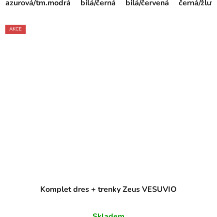
azurová/tm.modrá
bílá/černá
bílá/červená
černá/žlut
AKCE
Komplet dres + trenky Zeus VESUVIO
Skladem