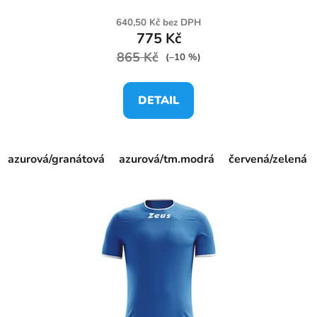
640,50 Kč bez DPH
775 Kč
865 Kč
(–10 %)
DETAIL
azurová/granátová
azurová/tm.modrá
červená/zelená