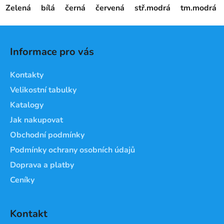
Zelená
bílá
černá
červená
stř.modrá
tm.modrá
Z
á
Informace pro vás
p
a
Kontakty
t
Velikostní tabulky
í
Katalogy
Jak nakupovat
Obchodní podmínky
Podmínky ochrany osobních údajů
Doprava a platby
Ceníky
Kontakt