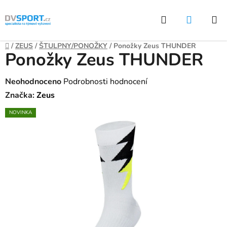
Přejít
Hledat
NÁKUP
na
KOŠÍK
obsah
Domů
/
ZEUS
/
ŠTULPNY/PONOŽKY
/
Ponožky Zeus THUNDER
Ponožky Zeus THUNDER
Průměrné
Neohodnoceno
Podrobnosti hodnocení
hodnocení
Značka:
Zeus
produktu
NOVINKA
je
0,0
z
5
hvězdiček.