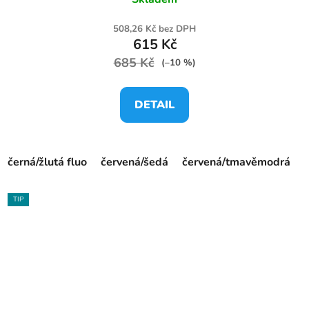
508,26 Kč bez DPH
615 Kč
685 Kč
(–10 %)
DETAIL
černá/žlutá fluo
červená/šedá
červená/tmavěmodrá
TIP