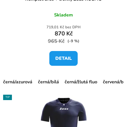
Skladem
719,01 Kč bez DPH
870 Kč
965 Kč
(–9 %)
DETAIL
černá/azurová
černá/bílá
černá/žlutá fluo
červená/bíl
TIP