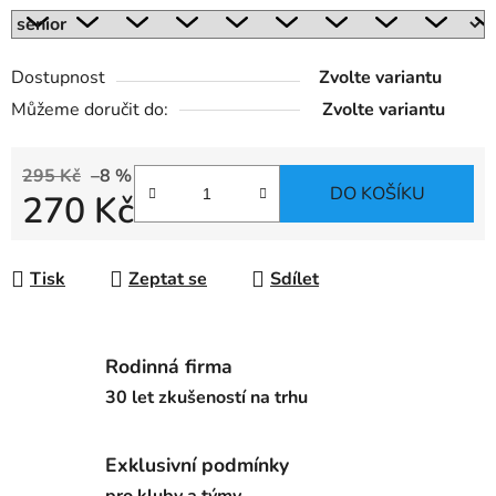
Dostupnost
Zvolte variantu
Můžeme doručit do:
Zvolte variantu
295 Kč
–8 %
DO KOŠÍKU
270 Kč
Měrná cena:
Tisk
Zeptat se
Sdílet
Rodinná firma
30 let zkušeností na trhu
Exklusivní podmínky
pro kluby a týmy