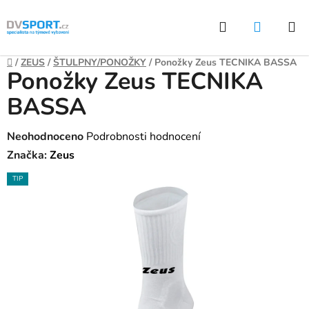
Přejít
Hledat
NÁKUP
na
KOŠÍK
obsah
Domů
/
ZEUS
/
ŠTULPNY/PONOŽKY
/
Ponožky Zeus TECNIKA BASSA
Ponožky Zeus TECNIKA
BASSA
Průměrné
Neohodnoceno
Podrobnosti hodnocení
hodnocení
Značka:
Zeus
produktu
TIP
je
0,0
z
5
hvězdiček.