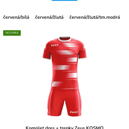
červená/bílá
červená/žlutá
červená/žlutá/tm.modrá
f
NOVINKA
Komplet dres + trenky Zeus KOSMO