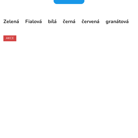
Zelená
Fialová
bílá
černá
červená
granátová
o
AKCE