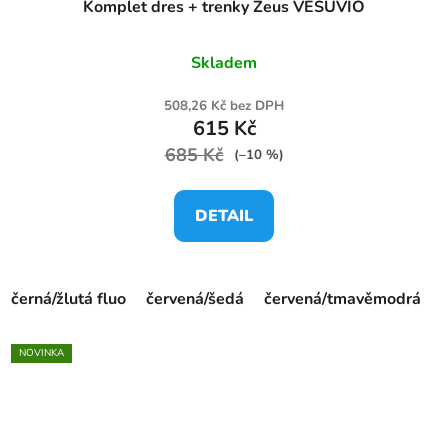
Komplet dres + trenky Zeus VESUVIO
Skladem
508,26 Kč bez DPH
615 Kč
685 Kč
(–10 %)
DETAIL
černá/žlutá fluo
červená/šedá
červená/tmavěmodrá
NOVINKA