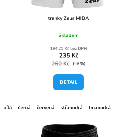
trenky Zeus MIDA
Skladem
194,21 Kč bez DPH
235 Kč
260 Kč
(–9 %)
DETAIL
bílá
černá
červená
stř.modrá
tm.modrá