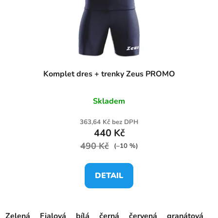
Komplet dres + trenky Zeus PROMO
Skladem
363,64 Kč bez DPH
440 Kč
490 Kč
(–10 %)
DETAIL
Zelená
Fialová
bílá
černá
červená
granátová
o