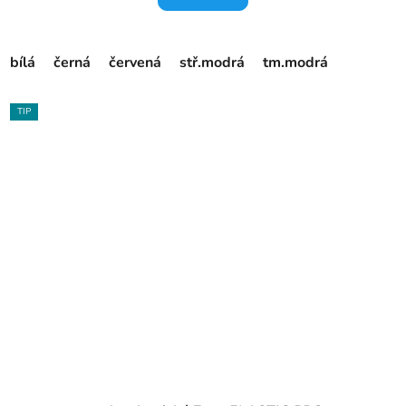
bílá
černá
červená
stř.modrá
tm.modrá
TIP