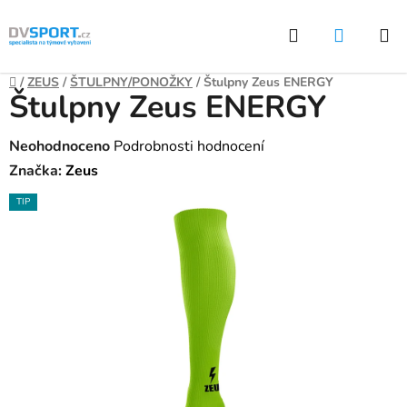
Přejít
Hledat
NÁKUP
na
KOŠÍK
obsah
Domů
/
ZEUS
/
ŠTULPNY/PONOŽKY
/
Štulpny Zeus ENERGY
Štulpny Zeus ENERGY
Průměrné
Neohodnoceno
Podrobnosti hodnocení
hodnocení
Značka:
Zeus
produktu
TIP
je
0,0
z
5
hvězdiček.