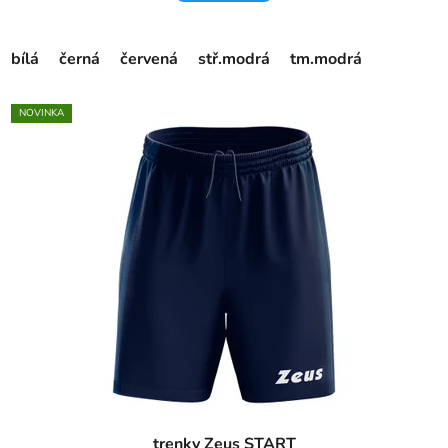
bílá
černá
červená
stř.modrá
tm.modrá
NOVINKA
trenky Zeus START