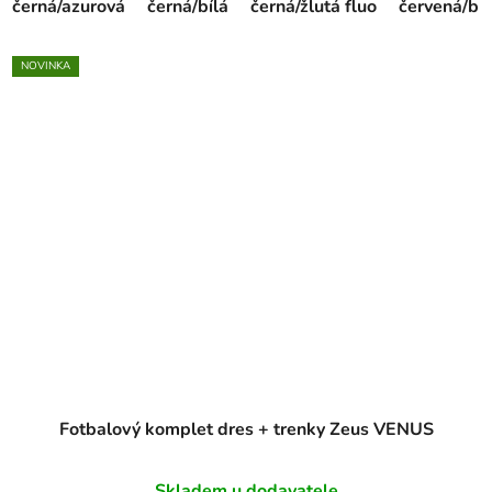
černá/azurová
černá/bílá
černá/žlutá fluo
červená/bíl
NOVINKA
Fotbalový komplet dres + trenky Zeus VENUS
Skladem u dodavatele