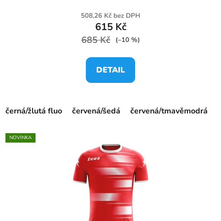
508,26 Kč bez DPH
615 Kč
685 Kč
(–10 %)
DETAIL
černá/žlutá fluo
červená/šedá
červená/tmavěmodrá
NOVINKA