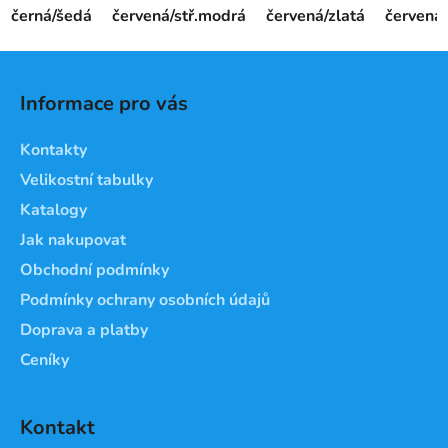
černá/šedá
červená/stř.modrá
červená/zlatá
červená/
Z
á
Informace pro vás
p
a
Kontakty
t
Velikostní tabulky
í
Katalogy
Jak nakupovat
Obchodní podmínky
Podmínky ochrany osobních údajů
Doprava a platby
Ceníky
Kontakt