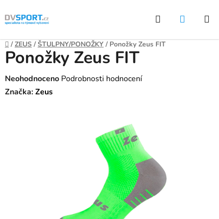
Přejít
Hledat
NÁKUP
na
KOŠÍK
obsah
Domů
/
ZEUS
/
ŠTULPNY/PONOŽKY
/
Ponožky Zeus FIT
Ponožky Zeus FIT
Průměrné
Neohodnoceno
Podrobnosti hodnocení
hodnocení
Značka:
Zeus
produktu
je
0,0
z
5
hvězdiček.