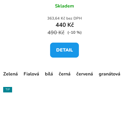
Skladem
363,64 Kč bez DPH
440 Kč
490 Kč
(–10 %)
DETAIL
Zelená
Fialová
bílá
černá
červená
granátová
o
TIP