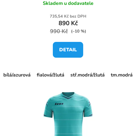
Skladem u dodavatele
735,54 Kč bez DPH
890 Kč
990 Kč
(–10 %)
DETAIL
bílá/azurová
fialová/žlutá
stř.modrá/žlutá
tm.modrá/ž