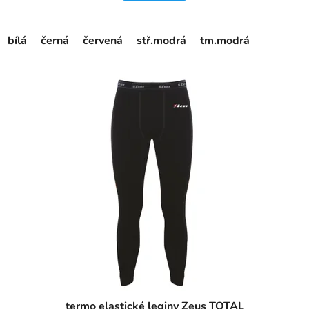
bílá
černá
červená
stř.modrá
tm.modrá
termo elastické leginy Zeus TOTAL