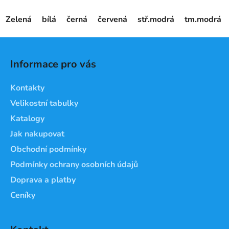
Zelená
bílá
černá
červená
stř.modrá
tm.modrá
Z
á
Informace pro vás
p
a
Kontakty
t
Velikostní tabulky
í
Katalogy
Jak nakupovat
Obchodní podmínky
Podmínky ochrany osobních údajů
Doprava a platby
Ceníky