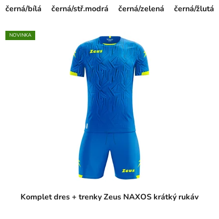
černá/bílá
černá/stř.modrá
černá/zelená
černá/žlutá
NOVINKA
Komplet dres + trenky Zeus NAXOS krátký rukáv