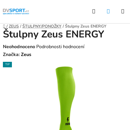
Přejít
Hledat
NÁKUP
na
KOŠÍK
obsah
Domů
/
ZEUS
/
ŠTULPNY/PONOŽKY
/
Štulpny Zeus ENERGY
Štulpny Zeus ENERGY
Průměrné
Neohodnoceno
Podrobnosti hodnocení
hodnocení
Značka:
Zeus
produktu
TIP
je
0,0
z
5
hvězdiček.