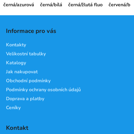
černá/azurová
černá/bílá
černá/žlutá fluo
červená/bíl
Z
á
Informace pro vás
p
a
Kontakty
t
Velikostní tabulky
í
Katalogy
Jak nakupovat
Obchodní podmínky
Podmínky ochrany osobních údajů
Doprava a platby
Ceníky
Kontakt