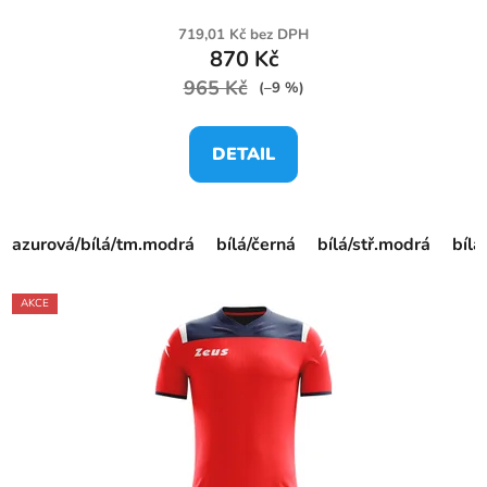
719,01 Kč bez DPH
870 Kč
965 Kč
(–9 %)
DETAIL
azurová/bílá/tm.modrá
bílá/černá
bílá/stř.modrá
bíl
AKCE