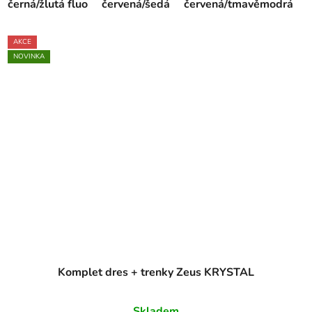
černá/žlutá fluo
červená/šedá
červená/tmavěmodrá
AKCE
NOVINKA
Komplet dres + trenky Zeus KRYSTAL
Skladem