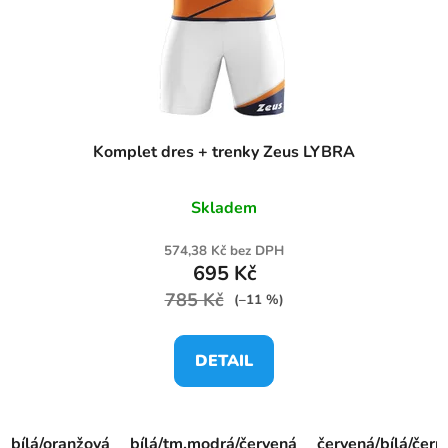
Komplet dres + trenky Zeus LYBRA
Skladem
574,38 Kč bez DPH
695 Kč
785 Kč
(–11 %)
DETAIL
bílá/oranžová
bílá/tm.modrá/červená
červená/bílá/čern