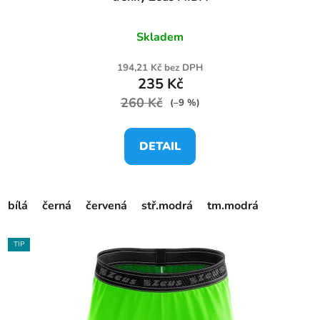
Skladem
194,21 Kč bez DPH
235 Kč
260 Kč
(–9 %)
DETAIL
bílá
černá
červená
stř.modrá
tm.modrá
TIP