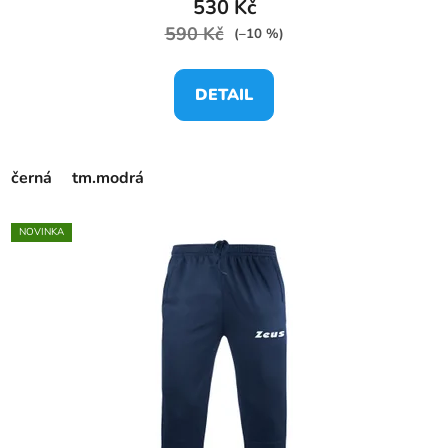
530 Kč
590 Kč
(–10 %)
DETAIL
černá
tm.modrá
NOVINKA