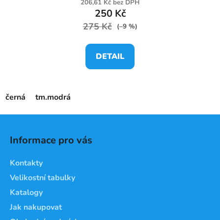
206,61 Kč bez DPH
250 Kč
275 Kč
(–9 %)
DETAIL
černá
tm.modrá
Z
á
Informace pro vás
p
a
Kontakty
t
Velikostní tabulky
í
Katalogy
Jak nakupovat