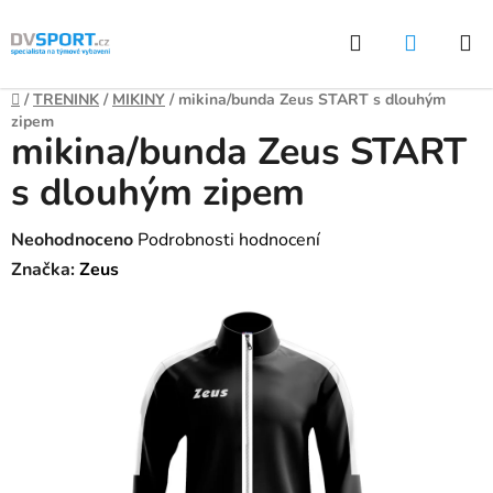
Přejít
Hledat
NÁKUP
na
KOŠÍK
obsah
Domů
/
TRENINK
/
MIKINY
/
mikina/bunda Zeus START s dlouhým
zipem
mikina/bunda Zeus START
s dlouhým zipem
Průměrné
Neohodnoceno
Podrobnosti hodnocení
hodnocení
Značka:
Zeus
produktu
je
0,0
z
5
hvězdiček.