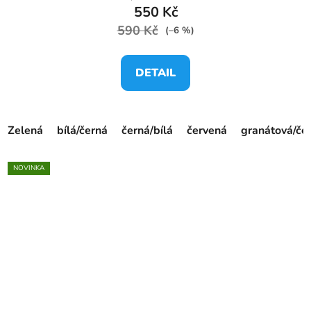
550 Kč
590 Kč
(–6 %)
DETAIL
Zelená
bílá/černá
černá/bílá
červená
granátová/če
NOVINKA