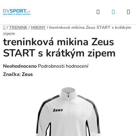
Přejít
Hledat
NÁKUP
na
KOŠÍK
obsah
Domů
/
TRENINK
/
MIKINY
/
treninková mikina Zeus START s krátkým
zipem
treninková mikina Zeus
START s krátkým zipem
Průměrné
Neohodnoceno
Podrobnosti hodnocení
hodnocení
Značka:
Zeus
produktu
je
0,0
z
5
hvězdiček.