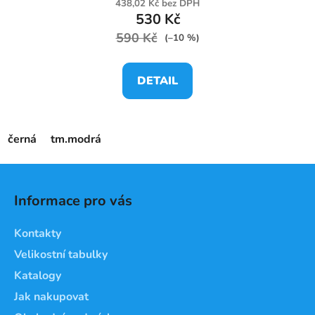
438,02 Kč bez DPH
530 Kč
590 Kč
(–10 %)
DETAIL
černá
tm.modrá
Z
á
Informace pro vás
p
a
Kontakty
t
Velikostní tabulky
í
Katalogy
Jak nakupovat