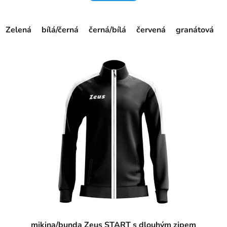
Zelená
bílá/černá
černá/bílá
červená
granátová
mikina/bunda Zeus START s dlouhým zipem