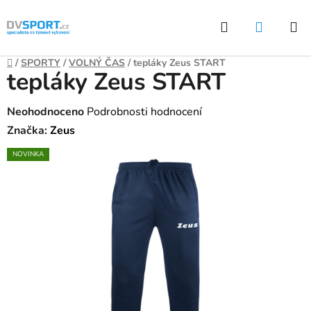
Přejít
Hledat
NÁKUP
na
KOŠÍK
obsah
Domů
/
SPORTY
/
VOLNÝ ČAS
/
tepláky Zeus START
tepláky Zeus START
Průměrné
Neohodnoceno
Podrobnosti hodnocení
hodnocení
Značka:
Zeus
produktu
NOVINKA
je
0,0
z
5
hvězdiček.