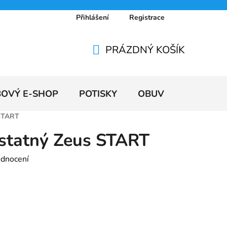
Přihlášení
Registrace
 osobních údajů
Doprava a platby
Ceníky
PRÁZDNÝ KOŠÍK
NÁKUPNÍ
KOŠÍK
BOVÝ E-SHOP
POTISKY
OBUV
VÝPRODE
 START
statný Zeus START
odnocení