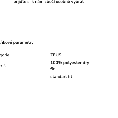
přijďte si k nám zboží osobně vybrat
ňkové parametry
gorie
ZEUS
100% polyester dry
riál
fit
h
standart fit