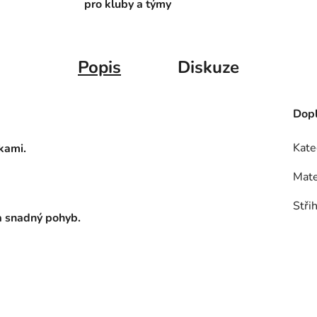
pro kluby a týmy
Popis
Diskuze
Dopl
Kate
kami.
Mate
Stři
 a snadný pohyb.