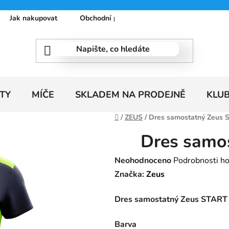
Jak nakupovat
Obchodní podmínky
Podmínky ochrany
TY
MÍČE
SKLADEM NA PRODEJNĚ
KLU
Domů
/
ZEUS
/
Dres samostatný Zeus
Dres samo
Průměrné
Neohodnoceno
Podrobnosti h
hodnocení
Značka:
Zeus
produktu
Dres samostatný Zeus START
je
0,0
Barva