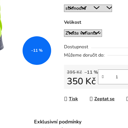
z
5
hvězdiček.
Velikost
Dostupnost
–11 %
Můžeme doručit do:
395 Kč
–11 %
350 Kč
Měrná cena:
Tisk
Zeptat se
Exklusivní podmínky