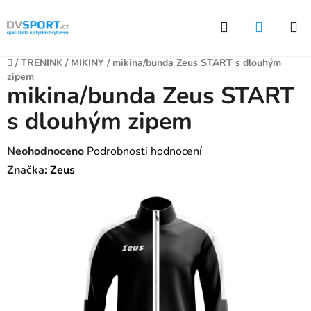
Přejít
Hledat
NÁKUP
na
KOŠÍK
obsah
Domů
/
TRENINK
/
MIKINY
/
mikina/bunda Zeus START s dlouhým
zipem
mikina/bunda Zeus START
s dlouhým zipem
Průměrné
Neohodnoceno
Podrobnosti hodnocení
hodnocení
Značka:
Zeus
produktu
je
0,0
z
5
hvězdiček.