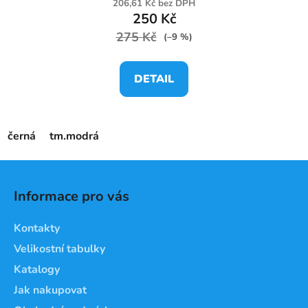
206,61 Kč bez DPH
250 Kč
275 Kč
(–9 %)
DETAIL
černá
tm.modrá
Z
á
Informace pro vás
p
a
Kontakty
t
Velikostní tabulky
í
Katalogy
Jak nakupovat