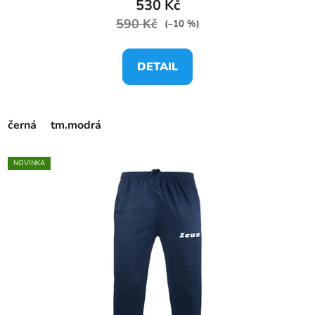
530 Kč
590 Kč
(–10 %)
DETAIL
černá
tm.modrá
NOVINKA