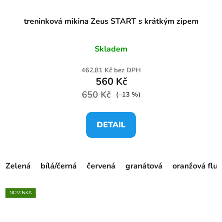
treninková mikina Zeus START s krátkým zipem
Skladem
462,81 Kč bez DPH
560 Kč
650 Kč
(–13 %)
DETAIL
Zelená
bílá/černá
červená
granátová
oranžová fluo
NOVINKA