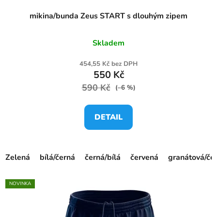
mikina/bunda Zeus START s dlouhým zipem
Skladem
454,55 Kč bez DPH
550 Kč
590 Kč
(–6 %)
DETAIL
Zelená
bílá/černá
černá/bílá
červená
granátová/če
NOVINKA