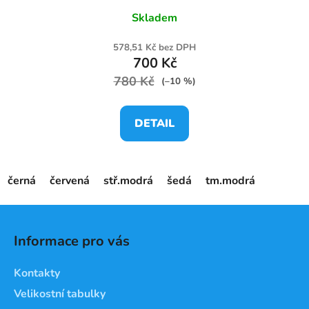
Skladem
578,51 Kč bez DPH
700 Kč
780 Kč
(–10 %)
DETAIL
černá
červená
stř.modrá
šedá
tm.modrá
Z
á
Informace pro vás
p
a
Kontakty
t
Velikostní tabulky
í