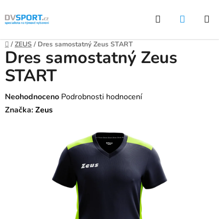
Přejít
Hledat
NÁKUP
na
KOŠÍK
obsah
Domů
/
ZEUS
/
Dres samostatný Zeus START
Dres samostatný Zeus
START
Průměrné
Neohodnoceno
Podrobnosti hodnocení
hodnocení
Značka:
Zeus
produktu
je
0,0
z
5
hvězdiček.