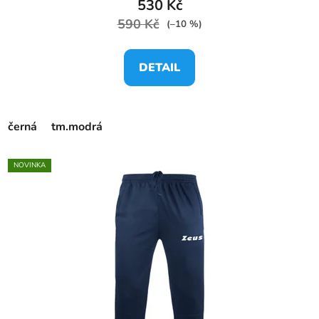
530 Kč
590 Kč
(–10 %)
DETAIL
černá
tm.modrá
NOVINKA