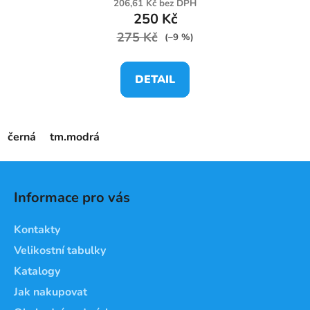
206,61 Kč bez DPH
250 Kč
275 Kč
(–9 %)
DETAIL
černá
tm.modrá
Z
á
Informace pro vás
p
a
Kontakty
t
Velikostní tabulky
í
Katalogy
Jak nakupovat