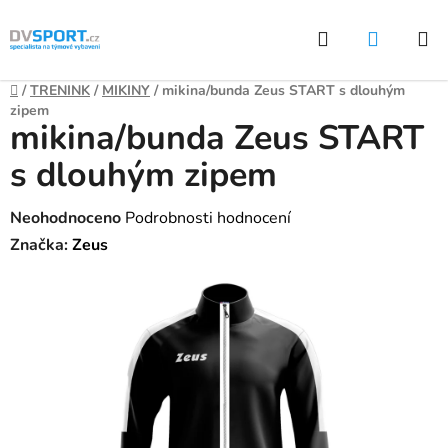
Přejít
Hledat
NÁKUP
na
KOŠÍK
obsah
Domů
/
TRENINK
/
MIKINY
/
mikina/bunda Zeus START s dlouhým
zipem
mikina/bunda Zeus START
s dlouhým zipem
Průměrné
Neohodnoceno
Podrobnosti hodnocení
hodnocení
Značka:
Zeus
produktu
je
0,0
z
5
hvězdiček.