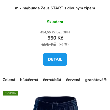
mikina/bunda Zeus START s dlouhým zipem
Skladem
454,55 Kč bez DPH
550 Kč
590 Kč
(–6 %)
DETAIL
Zelená
bílá/černá
černá/bílá
červená
granátová/če
NOVINKA