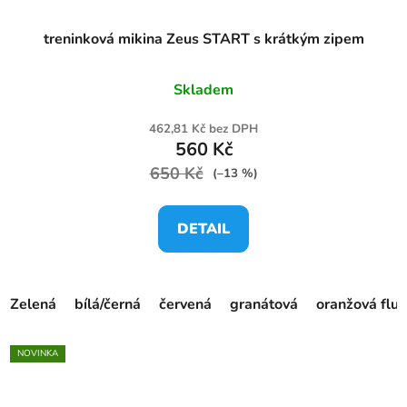
treninková mikina Zeus START s krátkým zipem
Skladem
462,81 Kč bez DPH
560 Kč
650 Kč
(–13 %)
DETAIL
Zelená
bílá/černá
červená
granátová
oranžová fluo
NOVINKA