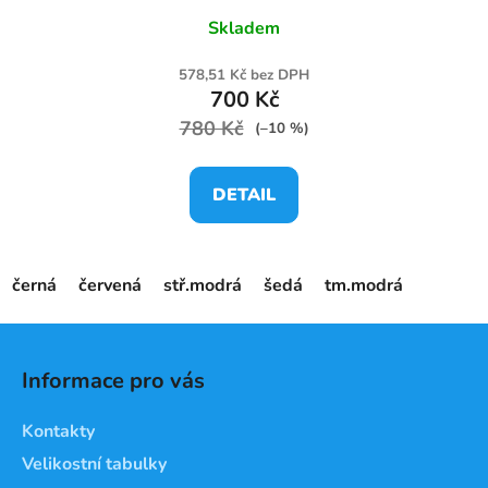
Skladem
578,51 Kč bez DPH
700 Kč
780 Kč
(–10 %)
DETAIL
černá
červená
stř.modrá
šedá
tm.modrá
Z
á
Informace pro vás
p
a
Kontakty
t
Velikostní tabulky
í