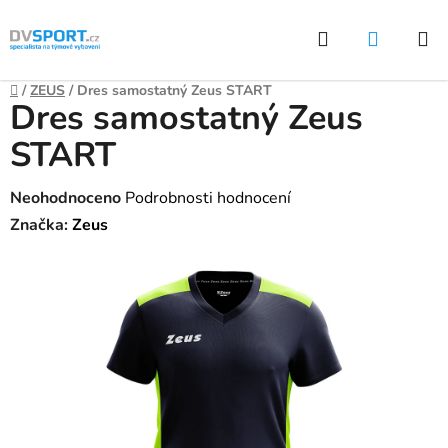
Přejít
Hledat
NÁKUP
na
KOŠÍK
obsah
Domů
/
ZEUS
/
Dres samostatný Zeus START
Dres samostatný Zeus
START
Průměrné
Neohodnoceno
Podrobnosti hodnocení
hodnocení
Značka:
Zeus
produktu
je
0,0
z
5
hvězdiček.