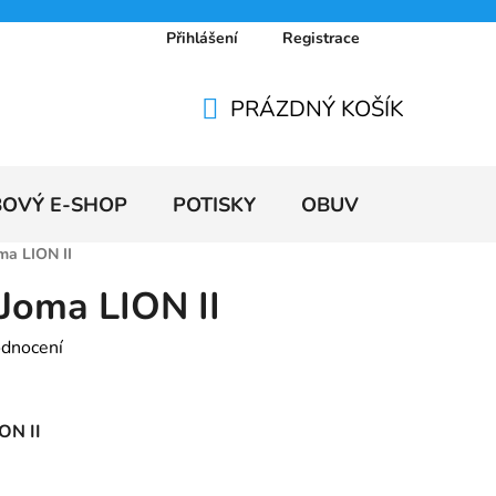
Přihlášení
Registrace
 osobních údajů
Doprava a platby
Ceníky
PRÁZDNÝ KOŠÍK
NÁKUPNÍ
KOŠÍK
BOVÝ E-SHOP
POTISKY
OBUV
VÝPRODE
ma LION II
 Joma LION II
odnocení
ON II