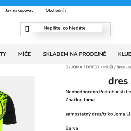
Jak nakupovat
Obchodní podmínky
Podmínky ochrany
TY
MÍČE
SKLADEM NA PRODEJNĚ
KLU
Domů
/
JOMA
/
DRESY
/
MUŽI
/
dres Jo
dres
Průměrné
Neohodnoceno
Podrobnosti h
hodnocení
Značka:
Joma
produktu
samostatný dres/triko Joma LI
je
0,0
Barva