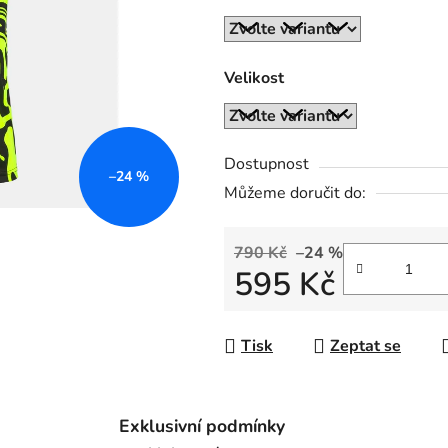
z
5
hvězdiček.
Velikost
Dostupnost
–24 %
Můžeme doručit do:
790 Kč
–24 %
595 Kč
Měrná cena:
Tisk
Zeptat se
Exklusivní podmínky