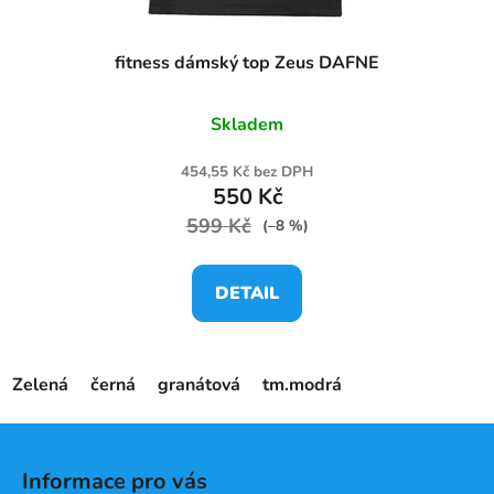
fitness dámský top Zeus DAFNE
Skladem
454,55 Kč bez DPH
550 Kč
599 Kč
(–8 %)
DETAIL
Zelená
černá
granátová
tm.modrá
Z
á
Informace pro vás
p