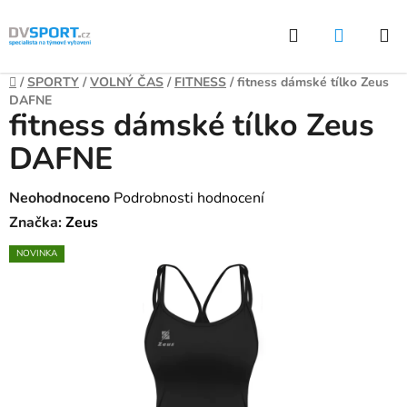
Přejít
Hledat
NÁKUP
na
KOŠÍK
obsah
Domů
/
SPORTY
/
VOLNÝ ČAS
/
FITNESS
/
fitness dámské tílko Zeus
DAFNE
fitness dámské tílko Zeus
DAFNE
Průměrné
Neohodnoceno
Podrobnosti hodnocení
hodnocení
Značka:
Zeus
produktu
NOVINKA
je
0,0
z
5
hvězdiček.