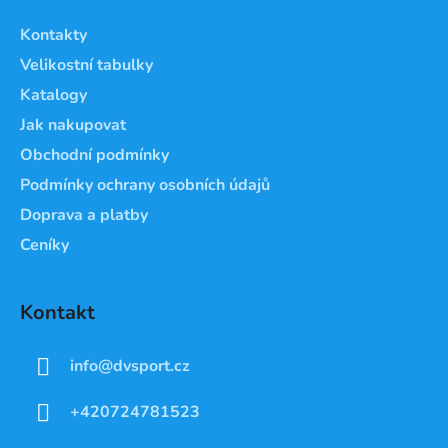
a
Kontakty
t
Velikostní tabulky
í
Katalogy
Jak nakupovat
Obchodní podmínky
Podmínky ochrany osobních údajů
Doprava a platby
Ceníky
Kontakt
info
@
dvsport.cz
+420724781523