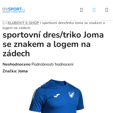
Přejít
Hledat
NÁKUP
na
KOŠÍK
obsah
Domů
/
KLUBOVÝ E-SHOP
/
sportovní dres/triko Joma se znakem a
logem na zádech
sportovní dres/triko Joma
se znakem a logem na
zádech
Průměrné
Neohodnoceno
Podrobnosti hodnocení
hodnocení
Značka:
Joma
produktu
je
0,0
z
5
hvězdiček.