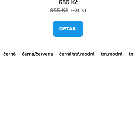
655 Kč
955 Kč
(–31 %)
DETAIL
černá
černá/červená
černá/stř.modrá
tm.modrá
tm