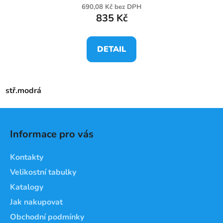
690,08 Kč bez DPH
835 Kč
DETAIL
stř.modrá
Z
á
Informace pro vás
p
a
Kontakty
t
Velikostní tabulky
í
Katalogy
Jak nakupovat
Obchodní podmínky