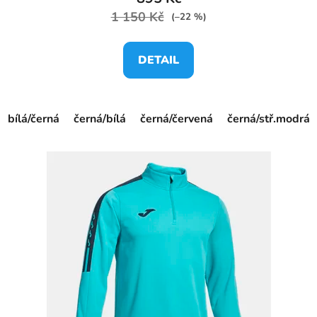
1 150 Kč
(–22 %)
DETAIL
bílá/černá
černá/bílá
černá/červená
černá/stř.modrá