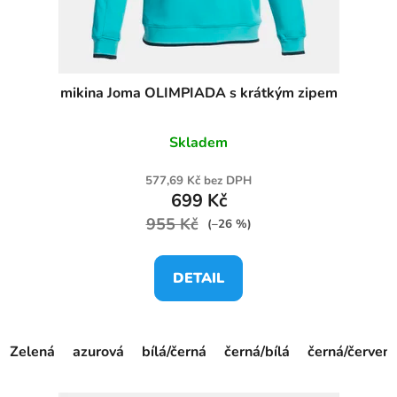
mikina Joma OLIMPIADA s krátkým zipem
Skladem
577,69 Kč bez DPH
699 Kč
955 Kč
(–26 %)
DETAIL
Zelená
azurová
bílá/černá
černá/bílá
černá/červen