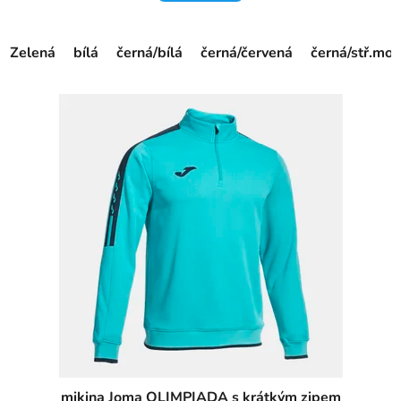
Zelená
bílá
černá/bílá
černá/červená
černá/stř.mo
mikina Joma OLIMPIADA s krátkým zipem