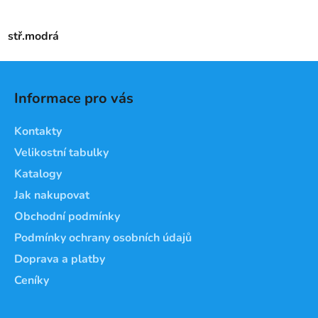
stř.modrá
Z
á
Informace pro vás
p
a
Kontakty
t
Velikostní tabulky
í
Katalogy
Jak nakupovat
Obchodní podmínky
Podmínky ochrany osobních údajů
Doprava a platby
Ceníky