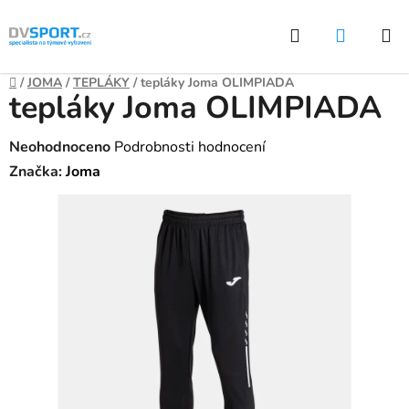
Přejít
Hledat
NÁKUP
na
KOŠÍK
obsah
Domů
/
JOMA
/
TEPLÁKY
/
tepláky Joma OLIMPIADA
tepláky Joma OLIMPIADA
Průměrné
Neohodnoceno
Podrobnosti hodnocení
hodnocení
Značka:
Joma
produktu
je
0,0
z
5
hvězdiček.