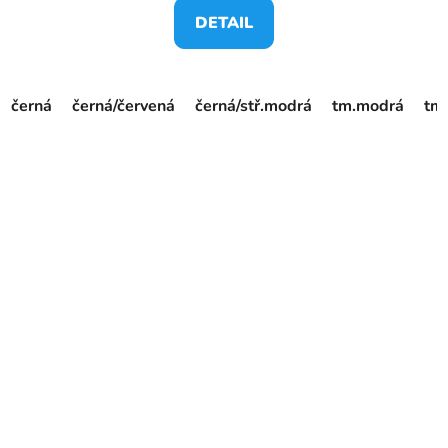
DETAIL
černá
černá/červená
černá/stř.modrá
tm.modrá
tm