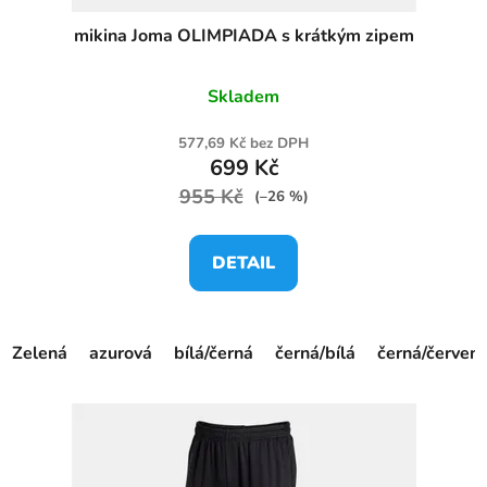
mikina Joma OLIMPIADA s krátkým zipem
Skladem
577,69 Kč bez DPH
699 Kč
955 Kč
(–26 %)
DETAIL
Zelená
azurová
bílá/černá
černá/bílá
černá/červen