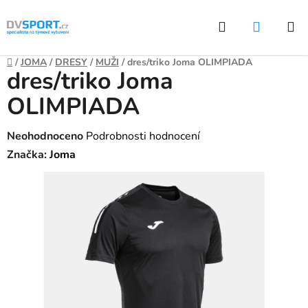
Přejít
Hledat
NÁKUP
na
KOŠÍK
obsah
Domů
/
JOMA
/
DRESY
/
MUŽI
/
dres/triko Joma OLIMPIADA
dres/triko Joma
OLIMPIADA
Průměrné
Neohodnoceno
Podrobnosti hodnocení
hodnocení
Značka:
Joma
produktu
je
0,0
z
5
hvězdiček.