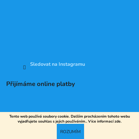
Sledovat na Instagramu
Přijímáme online platby
Tento web používá soubory cookie. Dalším procházením tohoto webu
vyjadřujete souhlas s jejich používáním.. Více informací
zde
.
Vytvořil Shoptet
ROZUMÍM
Copyright 2026
DV SPORT
. Všechna práva vyhrazena.