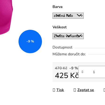
0,0
Barva
z
5
hvězdiček.
Velikost
–9 %
Dostupnost
Můžeme doručit do:
470 Kč
–9 %
425 Kč
Měrná cena:
Tisk
Zeptat se