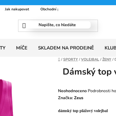
Jak nakupovat
Obchodní podmínky
Podmínky ochrany
TY
MÍČE
SKLADEM NA PRODEJNĚ
KLU
Domů
/
SPORTY
/
VOLEJBAL
/
ŽENY
/
Dámský top 
Průměrné
Neohodnoceno
Podrobnosti h
hodnocení
Značka:
Zeus
produktu
dámský top plážový volejbal
je