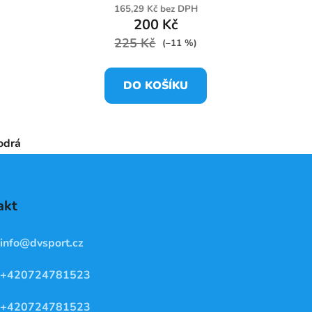
165,29 Kč bez DPH
200 Kč
225 Kč
(–11 %)
DO KOŠÍKU
odrá
akt
info
@
dvsport.cz
+420724781523
+420724781523