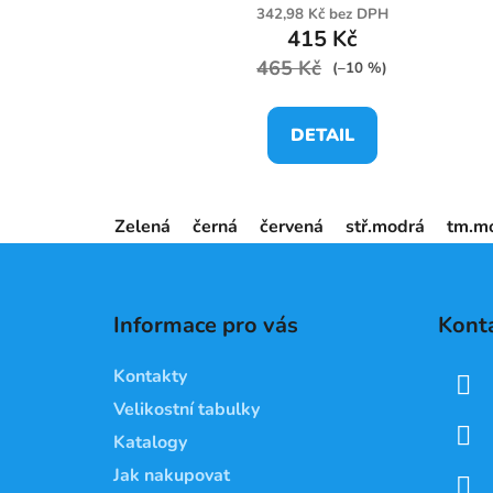
342,98 Kč bez DPH
415 Kč
465 Kč
(–10 %)
DETAIL
Zelená
černá
červená
stř.modrá
tm.m
Z
á
Informace pro vás
Kont
p
a
Kontakty
t
Velikostní tabulky
í
Katalogy
Jak nakupovat