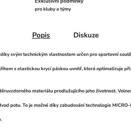
Exklusivní podmínky
pro kluby a týmy
Popis
Diskuze
 díky svým technickým vlastnostem určen pro sportovní sout
řihem s elastickou krycí páskou uvnitř, která optimalizuje 
ěruvzdorného materiálu prodlužujícího jeho životnost. Volno
 odvod potu. To je možné díky zabudování technologie MICR
.