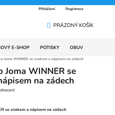
Přihlášení
Registrace
 osobních údajů
Doprava a platby
Ceníky
PRÁZDNÝ KOŠÍK
NÁKUPNÍ
KOŠÍK
BOVÝ E-SHOP
POTISKY
OBUV
VÝPRODE
iko Joma WINNER se znakem a nápisem na zádech
ko Joma WINNER se
nápisem na zádech
odnocení
ER se znakem a nápisem na zádech