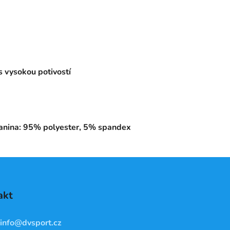
 vysokou potivostí
tkanina: 95% polyester, 5% spandex
akt
info
@
dvsport.cz