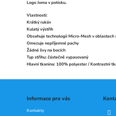
Logo Joma v potisku.
Vlastnosti:
Krátký rukáv
Kulatý výstřih
Obsahuje technologii Micro-Mesh v oblastech s
Omezuje nepříjemné pachy
Žádné švy na bocích
Typ střihu: částečně vypasovaný
Hlavní tkanina: 100% polyester / Kontrastní 
Z
á
Informace pro vás
Kont
p
a
Kontakty
t