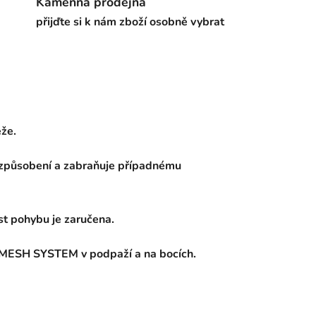
Kamenná prodejna
přijďte si k nám zboží osobně vybrat
ěže.
přizpůsobení a zabraňuje případnému
st pohybu je zaručena.
O-MESH SYSTEM v podpaží a na bocích.