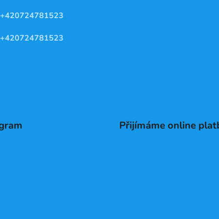
+420724781523
+420724781523
agram
Přijímáme online plat