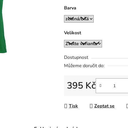
0,0
Barva
z
5
hvězdiček.
Velikost
Dostupnost
Můžeme doručit do:
395 Kč
Měrná cena:
Tisk
Zeptat se