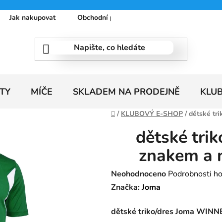
Jak nakupovat
Obchodní podmínky
Podmínky ochrany
TY
MÍČE
SKLADEM NA PRODEJNĚ
KLU
Domů
/
KLUBOVÝ E-SHOP
/
dětské tr
dětské tri
znakem a 
Průměrné
Neohodnoceno
Podrobnosti h
hodnocení
Značka:
Joma
produktu
dětské triko/dres Joma WINN
je