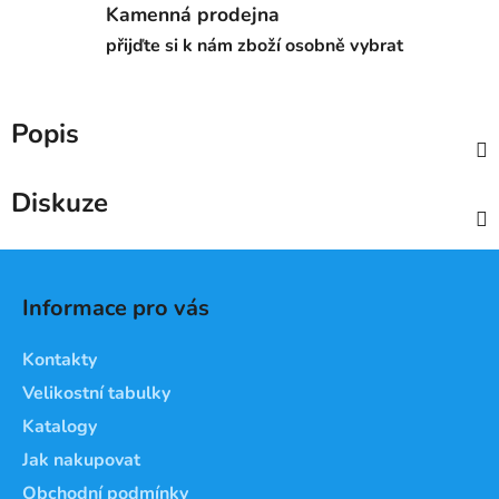
Kamenná prodejna
přijďte si k nám zboží osobně vybrat
Popis
Diskuze
Z
á
Informace pro vás
p
a
Kontakty
t
Velikostní tabulky
í
Katalogy
Jak nakupovat
Obchodní podmínky