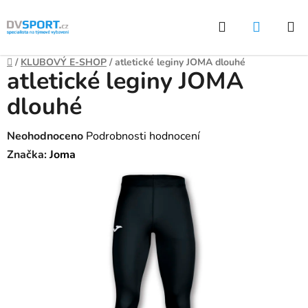
Přejít
Hledat
NÁKUP
na
KOŠÍK
obsah
Domů
/
KLUBOVÝ E-SHOP
/
atletické leginy JOMA dlouhé
atletické leginy JOMA
dlouhé
Průměrné
Neohodnoceno
Podrobnosti hodnocení
hodnocení
Značka:
Joma
produktu
je
0,0
z
5
hvězdiček.