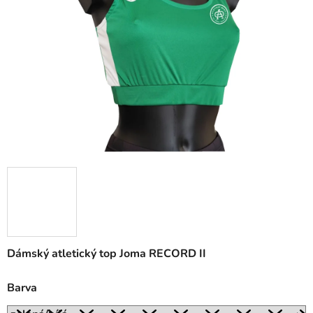
5
hvězdiček.
Dámský atletický top Joma RECORD II
Barva