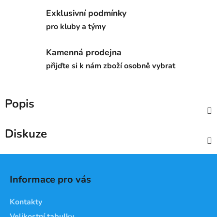
Exklusivní podmínky
pro kluby a týmy
Kamenná prodejna
přijďte si k nám zboží osobně vybrat
Popis
Diskuze
Z
á
Informace pro vás
p
a
Kontakty
t
Velikostní tabulky