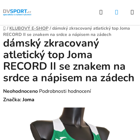
Přejít
Hledat
NÁKUP
na
KOŠÍK
obsah
Domů
/
KLUBOVÝ E-SHOP
/
dámský zkracovaný atletický top Joma
RECORD II se znakem na srdce a nápisem na zádech
dámský zkracovaný
atletický top Joma
RECORD II se znakem na
srdce a nápisem na zádech
Průměrné
Neohodnoceno
Podrobnosti hodnocení
hodnocení
Značka:
Joma
produktu
je
0,0
z