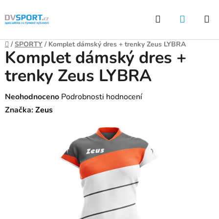
Přejít
Hledat
NÁKUP
na
KOŠÍK
obsah
Domů
/
SPORTY
/
Komplet dámský dres + trenky Zeus LYBRA
Komplet dámský dres +
trenky Zeus LYBRA
Průměrné
Neohodnoceno
Podrobnosti hodnocení
hodnocení
Značka:
Zeus
produktu
je
0,0
z
5
hvězdiček.