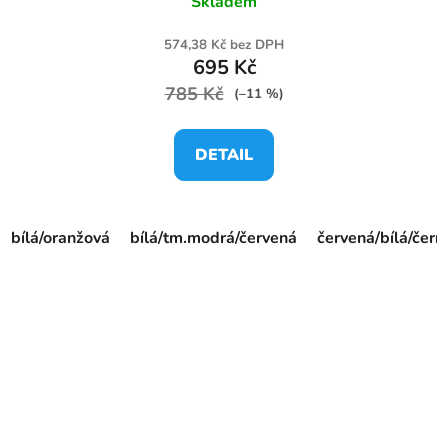
Skladem
574,38 Kč bez DPH
695 Kč
785 Kč
(–11 %)
DETAIL
bílá/oranžová
bílá/tm.modrá/červená
červená/bílá/čern