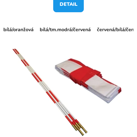
DETAIL
bílá/oranžová
bílá/tm.modrá/červená
červená/bílá/čern