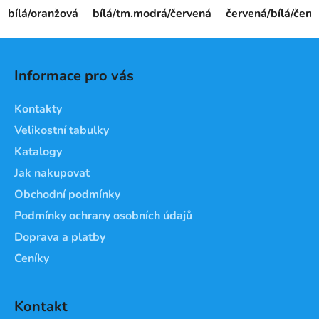
bílá/oranžová
bílá/tm.modrá/červená
červená/bílá/čern
Z
á
Informace pro vás
p
a
Kontakty
t
Velikostní tabulky
í
Katalogy
Jak nakupovat
Obchodní podmínky
Podmínky ochrany osobních údajů
Doprava a platby
Ceníky
Kontakt