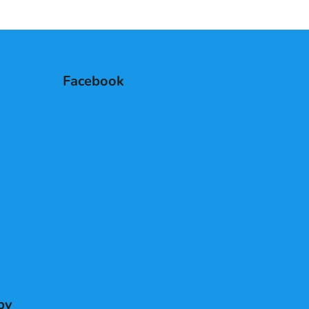
rá
tá fluo/stř.modrá
žlutá
žlutá fluo/tm.modrá
růžová/tm.modrá/b
Facebook
by