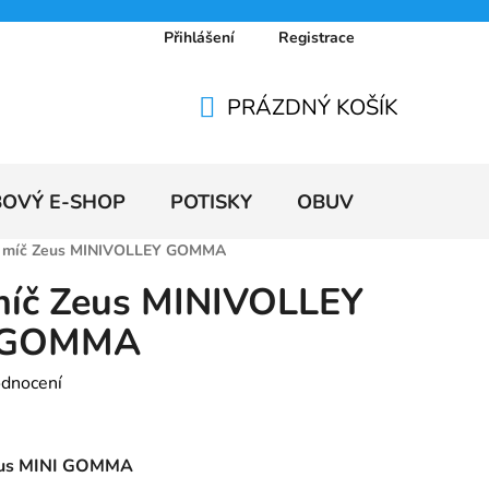
Přihlášení
Registrace
 osobních údajů
Doprava a platby
Ceníky
PRÁZDNÝ KOŠÍK
NÁKUPNÍ
KOŠÍK
BOVÝ E-SHOP
POTISKY
OBUV
VÝPRODE
vý míč Zeus MINIVOLLEY GOMMA
míč Zeus MINIVOLLEY
GOMMA
odnocení
Zeus MINI GOMMA