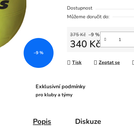
0,0
Dostupnost
z
Můžeme doručit do:
5
hvězdiček.
375 Kč
–9 %
340 Kč
–9 %
Měrná cena:
Tisk
Zeptat se
Exklusivní podmínky
pro kluby a týmy
Popis
Diskuze