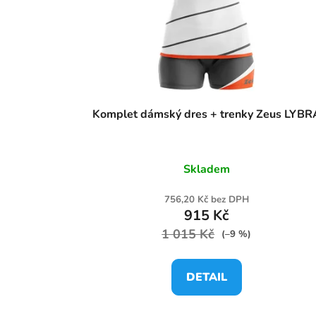
Komplet dámský dres + trenky Zeus LYBR
Skladem
756,20 Kč bez DPH
915 Kč
1 015 Kč
(–9 %)
DETAIL