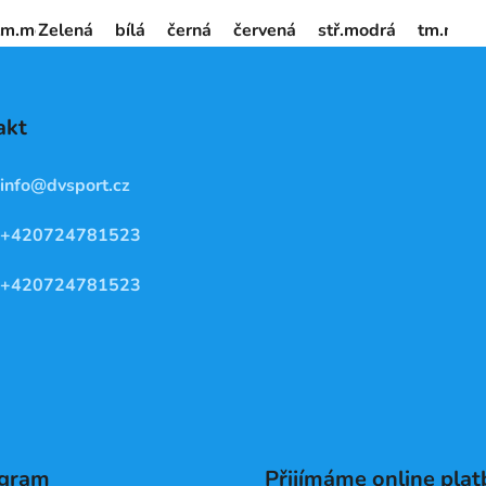
tm.modrá/bílá
Zelená
bílá
tm.modrá/azurová
černá
červená
zelená fluo/černá
stř.modrá
tm.mod
žlu
akt
info
@
dvsport.cz
+420724781523
+420724781523
agram
Přijímáme online plat