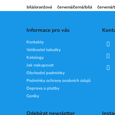
bílá/oranžová
červená/černá/bílá
červená/
Z
á
Informace pro vás
Kont
p
a
Kontakty
t
Velikostní tabulky
í
Katalogy
Jak nakupovat
Obchodní podmínky
Podmínky ochrany osobních údajů
Doprava a platby
Ceníky
Odebírat newsletter
Inst