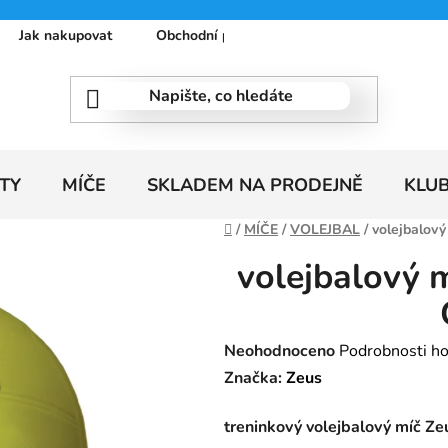
Jak nakupovat
Obchodní podmínky
Podmínky ochrany
TY
MÍČE
SKLADEM NA PRODEJNĚ
KLU
Domů
/
MÍČE
/
VOLEJBAL
/
volejbalo
volejbalový 
Průměrné
Neohodnoceno
Podrobnosti h
hodnocení
Značka:
Zeus
produktu
treninkový volejbalový míč 
je