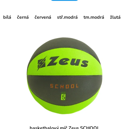
bílá
černá
červená
stř.modrá
tm.modrá
žlutá
basketbalový míč Zeus SCHOOL