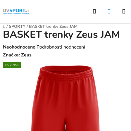
Přejít
Hledat
NÁKUP
na
KOŠÍK
obsah
Domů
/
SPORTY
/
BASKET trenky Zeus JAM
BASKET trenky Zeus JAM
Průměrné
Neohodnoceno
Podrobnosti hodnocení
hodnocení
Značka:
Zeus
produktu
NOVINKA
je
0,0
z
5
hvězdiček.