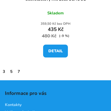
Skladem
359,50 Kč bez DPH
435 Kč
480 Kč
(–9 %)
DETAIL
3
5
7
Z
á
Informace pro vás
p
a
Kontakty
t