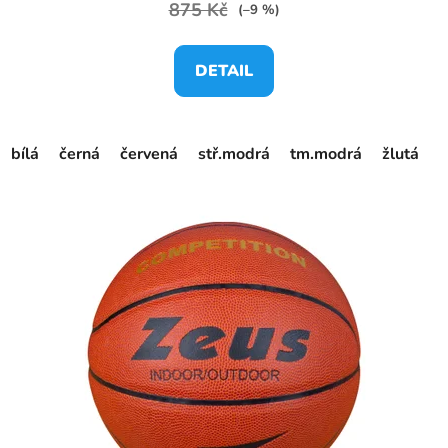
875 Kč
(–9 %)
DETAIL
bílá
černá
červená
stř.modrá
tm.modrá
žlutá