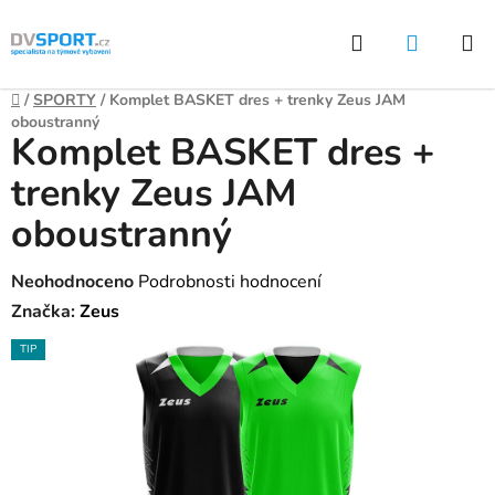
Přejít
Hledat
NÁKUP
na
KOŠÍK
obsah
Domů
/
SPORTY
/
Komplet BASKET dres + trenky Zeus JAM
oboustranný
Komplet BASKET dres +
trenky Zeus JAM
oboustranný
Průměrné
Neohodnoceno
Podrobnosti hodnocení
hodnocení
Značka:
Zeus
produktu
TIP
je
0,0
z
5
hvězdiček.