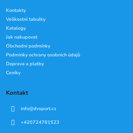
a
Kontakty
t
Velikostní tabulky
í
Katalogy
Jak nakupovat
Obchodní podmínky
Podmínky ochrany osobních údajů
Doprava a platby
Ceníky
Kontakt
info
@
dvsport.cz
+420724781523