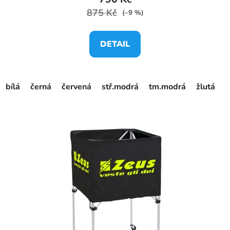
875 Kč
(–9 %)
DETAIL
bílá
černá
červená
stř.modrá
tm.modrá
žlutá