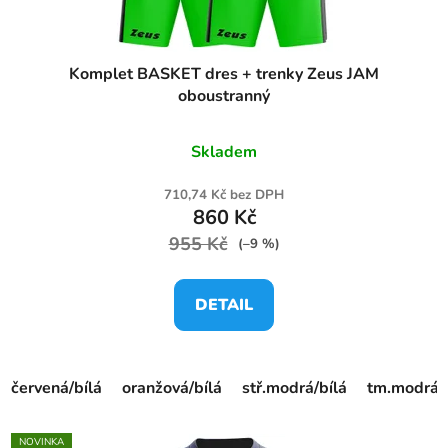
Komplet BASKET dres + trenky Zeus JAM
oboustranný
Skladem
710,74 Kč bez DPH
860 Kč
955 Kč
(–9 %)
DETAIL
červená/bílá
oranžová/bílá
stř.modrá/bílá
tm.modrá/b
NOVINKA