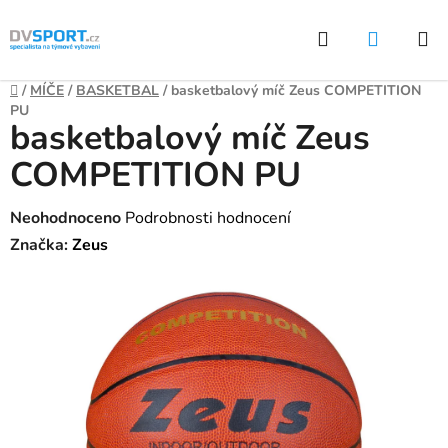
Přejít
Hledat
NÁKUP
na
KOŠÍK
obsah
Domů
/
MÍČE
/
BASKETBAL
/
basketbalový míč Zeus COMPETITION
PU
basketbalový míč Zeus
COMPETITION PU
Průměrné
Neohodnoceno
Podrobnosti hodnocení
hodnocení
Značka:
Zeus
produktu
je
0,0
z
5
hvězdiček.