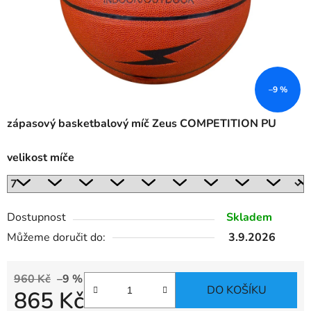
–9 %
zápasový basketbalový míč Zeus COMPETITION PU
velikost míče
Dostupnost
Skladem
Můžeme doručit do:
3.9.2026
960 Kč
–9 %
DO KOŠÍKU
865 Kč