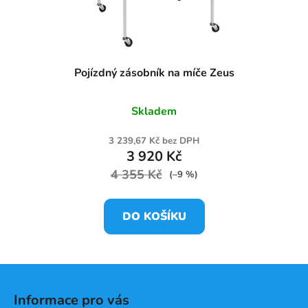
Pojízdný zásobník na míče Zeus
Skladem
3 239,67 Kč bez DPH
3 920 Kč
4 355 Kč
(–9 %)
DO KOŠÍKU
Z
á
Informace pro vás
p