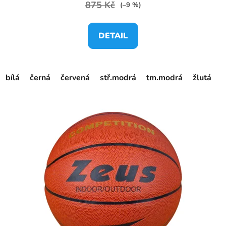
875 Kč
(–9 %)
DETAIL
bílá
černá
červená
stř.modrá
tm.modrá
žlutá