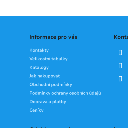
Z
á
Informace pro vás
Kont
p
a
Kontakty
t
Velikostní tabulky
í
Katalogy
Jak nakupovat
Obchodní podmínky
Podmínky ochrany osobních údajů
Doprava a platby
Ceníky