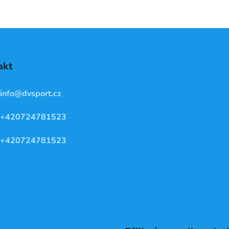
akt
info
@
dvsport.cz
+420724781523
+420724781523