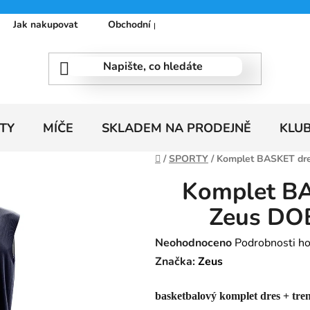
Jak nakupovat
Obchodní podmínky
Podmínky ochrany
TY
MÍČE
SKLADEM NA PRODEJNĚ
KLU
Domů
/
SPORTY
/
Komplet BASKET dre
Komplet BA
Zeus DO
Průměrné
Neohodnoceno
Podrobnosti h
hodnocení
Značka:
Zeus
produktu
basketbalový komplet dres + t
je