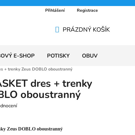
Přihlášení
Registrace
 osobních údajů
Doprava a platby
Ceníky
PRÁZDNÝ KOŠÍK
NÁKUPNÍ
KOŠÍK
BOVÝ E-SHOP
POTISKY
OBUV
VÝPRODE
s + trenky Zeus DOBLO oboustranný
SKET dres + trenky
BLO oboustranný
odnocení
renky Zeus DOBLO oboustranný