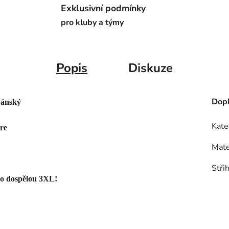
Exklusivní podmínky
pro kluby a týmy
Popis
Diskuze
Dopl
pánský
Kate
re
Mate
Stři
po dospělou 3XL!