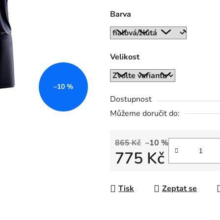
0,0
Barva
z
5
hvězdiček.
Velikost
–10 %
Dostupnost
Můžeme doručit do:
865 Kč
–10 %
775 Kč
Měrná cena:
Tisk
Zeptat se